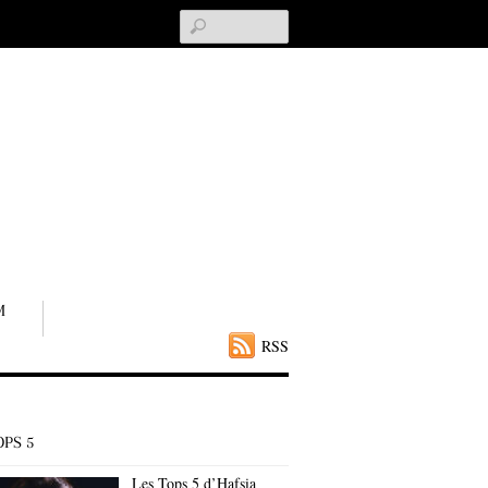
Search
M
RSS
OPS 5
Les Tops 5 d’Hafsia