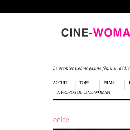
Scroll
down
to
content
Le premier webmagazine féminin dédi
Menu
ACCUEIL
TOPS
FILMS
A PROPOS DE CINE-WOMAN
Scroll
down
to
celte
content