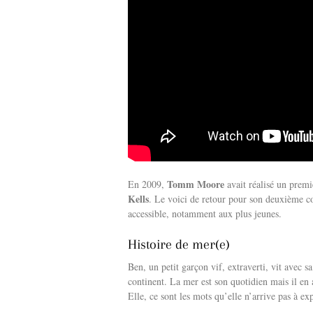
Tomm Moore
En 2009,
avait réalisé un premi
Kells
. Le voici de retour pour son deuxième co
accessible, notamment aux plus jeunes.
Histoire de mer(e)
Ben, un petit garçon vif, extraverti, vit avec s
continent. La mer est son quotidien mais il en 
Elle, ce sont les mots qu’elle n’arrive pas à ex