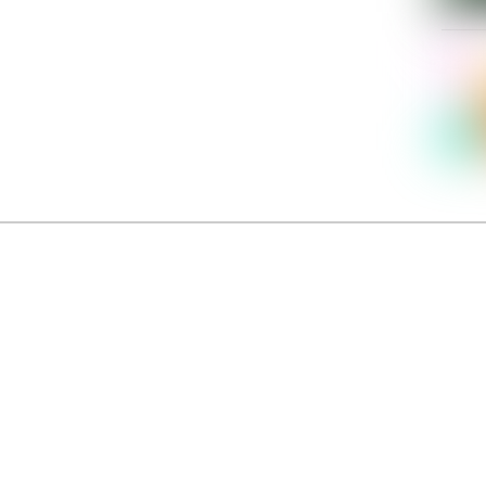
Dolce Vita sur Seine
néma italien Dolce Vita sur Seine met à l’honneur 5 films inédits de réalisatrices contemporaines. E