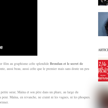
ARTIC
Brendan et le secret de
er film au graphisme celte splendide
nte, aussi beau, aussi celte que le premier mais sans doute un peu
a petite sœur, Maïna et son père dans un phare, au large du
a peur. Maïna, en revanche, ne craint ni les vagues, ni les phoques.
primer.