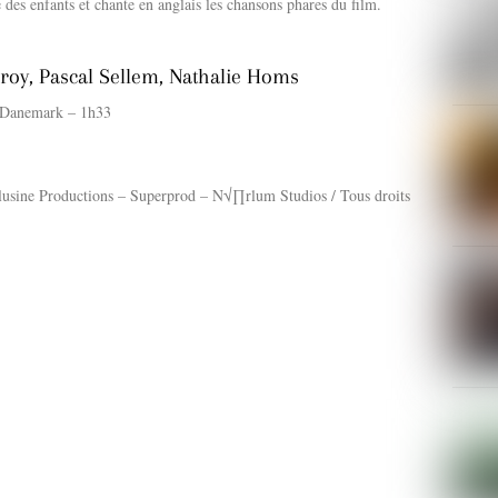
 des enfants et chante en anglais les chansons phares du film.
oy, Pascal Sellem, Nathalie Homs
/Danemark – 1h33
sine Productions – Superprod – N√∏rlum Studios / Tous droits