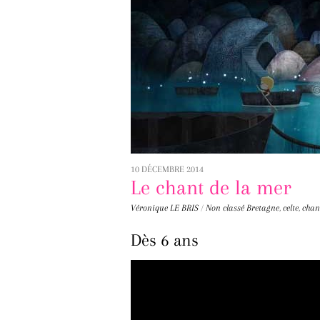
10 DÉCEMBRE 2014
Le chant de la mer
Véronique LE BRIS
/
Non classé
Bretagne
,
celte
,
chan
Dès 6 ans