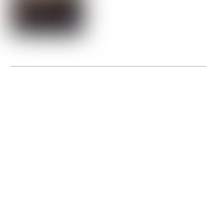
La Gacilly fête les 200 ans de la photo
20 expos pour célébrer les 23 ans du remarquable festival de la Gacilly et les 200
d’un art qu’il honore : la photographie.