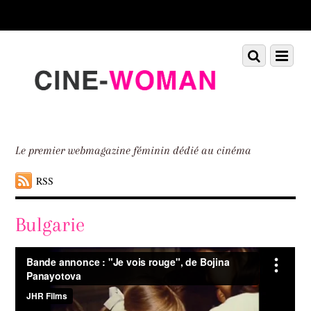
Scroll
down
to
Scroll
Menu
content
down
to
content
Le premier webmagazine féminin dédié au cinéma
RSS
Bulgarie