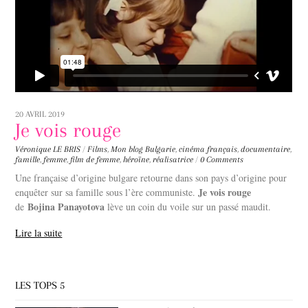
20 AVRIL 2019
Je vois rouge
Véronique LE BRIS
/
Films
,
Mon blog
Bulgarie
,
cinéma français
,
documentaire
,
famille
,
femme
,
film de femme
,
héroïne
,
réalisatrice
/
0 Comments
Une française d’origine bulgare retourne dans son pays d’origine pour
Je vois rouge
enquêter sur sa famille sous l’ère communiste.
Bojina Panayotova
de
lève un coin du voile sur un passé maudit.
Lire la suite
LES TOPS 5