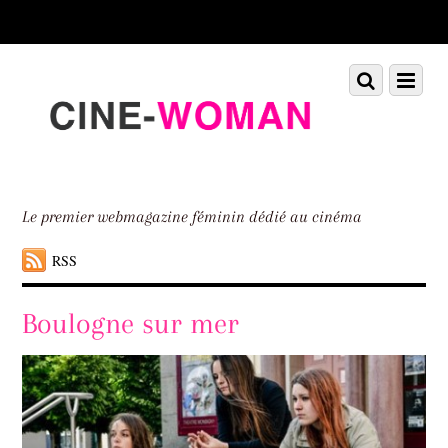
Scroll
down
to
Scroll
Menu
content
down
to
content
Le premier webmagazine féminin dédié au cinéma
RSS
Boulogne sur mer