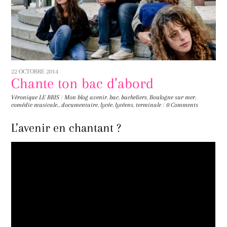
22 OCTOBRE 2014
Chante ton bac d’abord
Véronique LE BRIS
/
Mon blog
avenir
,
bac
,
bacheliers
,
Boulogne sur mer
,
comédie musicale.
,
documentaire
,
lycée
,
lycéens
,
terminale
/
0 Comments
L’avenir en chantant ?