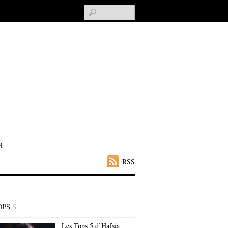
Search
M
RSS
OPS 5
Les Tops 5 d’Hafsia