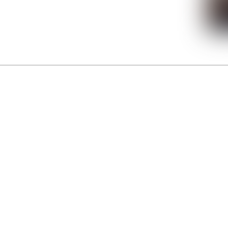
La Gacilly fête les 200 ans de la photo
r célébrer les 23 ans du remarquable festival de la Gacilly et les 200 d’un art qu’il honore : la 