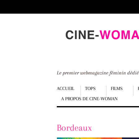
Scroll
down
to
content
Le premier webmagazine féminin dédi
Menu
ACCUEIL
TOPS
FILMS
A PROPOS DE CINE-WOMAN
Scroll
down
to
Bordeaux
content