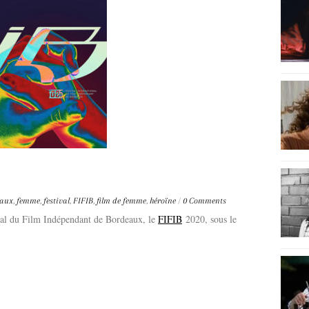
eaux
,
femme
,
festival
,
FIFIB
,
film de femme
,
héroïne
/
0 Comments
onal du Film Indépendant de Bordeaux, le
FIFIB
2020, sous le