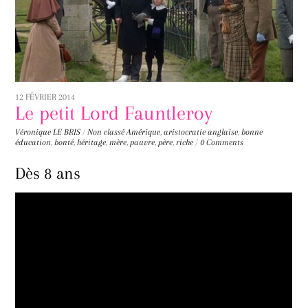
12 FÉVRIER 2014
Le petit Lord Fauntleroy
Véronique LE BRIS
/
Non classé
Amérique
,
aristocratie anglaise
,
bonne
éducation
,
bonté
,
héritage
,
mère
,
pauvre
,
père
,
riche
/
0 Comments
Dès 8 ans