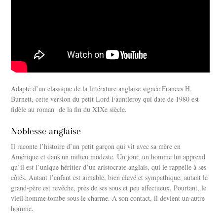
Adapté d’un classique de la littérature anglaise signée Frances H.
Burnett, cette version du petit Lord Fauntleroy qui date de 1980 est
fidèle au roman de la fin du XIXe siècle.
Noblesse anglaise
Il raconte l’histoire d’un petit garçon qui vit avec sa mère en
Amérique et dans un milieu modeste. Un jour, un homme lui apprend
qu’il est l’unique héritier d’un aristocrate anglais, qui le rappelle à ses
côtés. Autant l’enfant est aimable, bien élevé et sympathique, autant le
grand-père est revêche, près de ses sous et peu affectueux. Pourtant, le
vieil homme tombe sous le charme. A son contact, il devient un autre
homme.