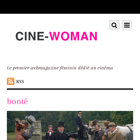
Scroll
down
to
Scroll
Menu
content
down
to
content
Le premier webmagazine féminin dédié au cinéma
RSS
bonté