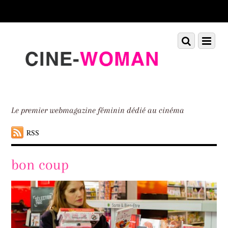
Scroll
down
to
Scroll
Menu
content
down
to
content
Le premier webmagazine féminin dédié au cinéma
RSS
bon coup