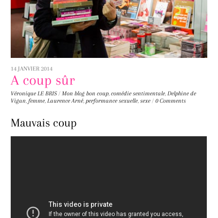
14 JANVIER 2014
A coup sûr
Véronique LE BRIS
/
Mon blog
bon coup
,
comédie sentimentale
,
Delphine de
Vigan
,
femme
,
Laurence Arné
,
performance sexuelle
,
sexe
/
0 Comments
Mauvais coup