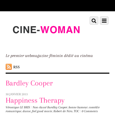
Scroll
down
to
Scroll
Menu
content
down
to
content
Le premier webmagazine féminin dédié au cinéma
RSS
Bardley Cooper
30 JANVIER 2013
Happiness Therapy
Véronique LE BRIS
/
Non classé
Bardley Cooper
,
bonne humeur
,
comédie
romantique
,
danse
,
feel good movie
,
Robert de Niro
,
TOC
/
0 Comments