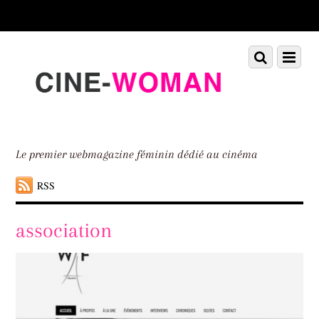
Scroll
down
to
Scroll
Menu
content
down
to
content
Le premier webmagazine féminin dédié au cinéma
RSS
association