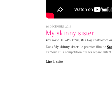
16 DÉCEMBRE 2015
My skinny sister
Véronique LE BRIS
/
Films
,
Mon blog
adolescence
,
a
My skinny sister
Sa
Dans
, le premier film de
l’amour et la compétition qui les sépare autant 
Lire la suite