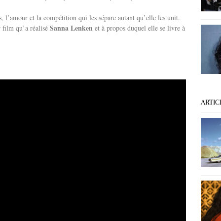
 l’amour et la compétition qui les sépare autant qu’elle les unit.
Sanna Lenken
r film qu’a réalisé
et à propos duquel elle se livre à
ARTIC