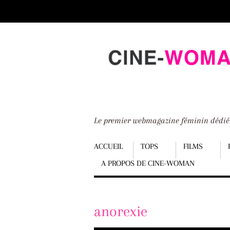
Scroll
down
to
content
Le premier webmagazine féminin dédi
Menu
ACCUEIL
TOPS
FILMS
A PROPOS DE CINE-WOMAN
Scroll
down
to
anorexie
content