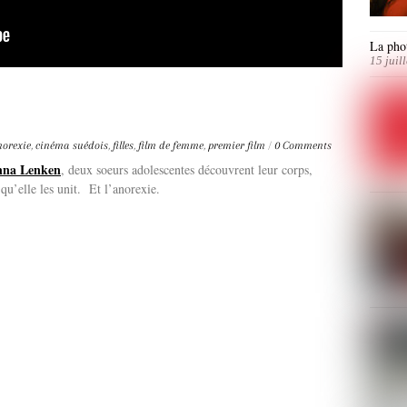
La phot
15 juil
norexie
,
cinéma suédois
,
filles
,
film de femme
,
premier film
/
0 Comments
nna Lenken
, deux soeurs adolescentes découvrent leur corps,
qu’elle les unit. Et l’anorexie.