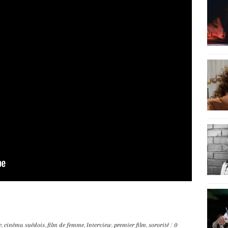
e
,
cinéma suédois
,
film de femme
,
Interview
,
premier film
,
sororité
/
0