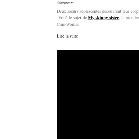
Comments
Deux soeurs adolescentes découvrent leur corps,
My skinny sister
Voilà le sujet de
, le premie
Cine-Woman.
Lire la suite