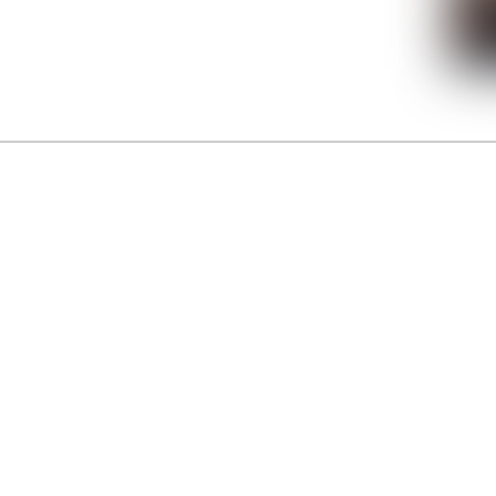
La Gacilly fête les 200 ans de la photo
r célébrer les 23 ans du remarquable festival de la Gacilly et les 200 d’un art qu’il honore : la 