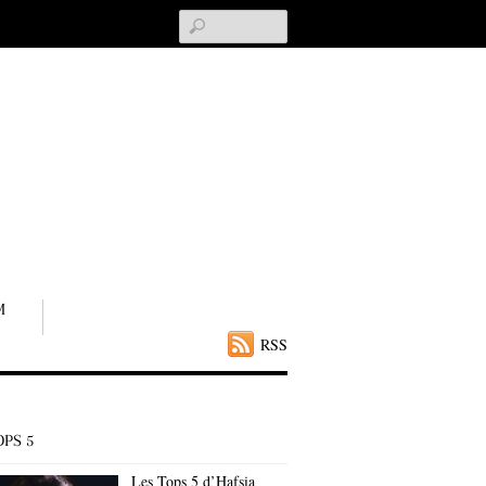
Search
M
RSS
OPS 5
Les Tops 5 d’Hafsia