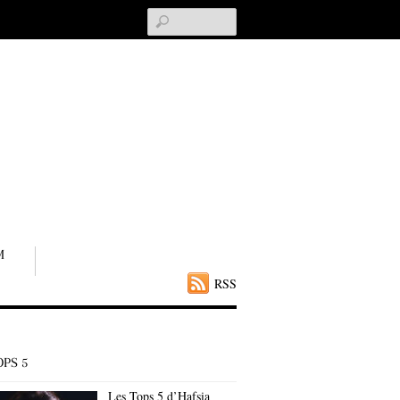
Search
M
RSS
OPS 5
Les Tops 5 d’Hafsia