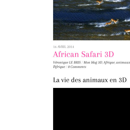
16 AVRIL 2014
African Safari 3D
Véronique LE BRIS
/
Mon blog
3D
,
Afrique
,
animaux
l'Afrique
/
0 Comments
La vie des animaux en 3D