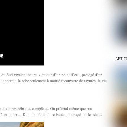
ARTIC
 du Sud vivaient heureux autour d’un point d’eau, protégé d’un
it apparaît, la robe seulement à moitié recouverte de rayures, la vie
etrouver ses zébrures complètes. On prétend même que son
 à manquer… Khumba n’a d’autre issue que de quitter les siens.