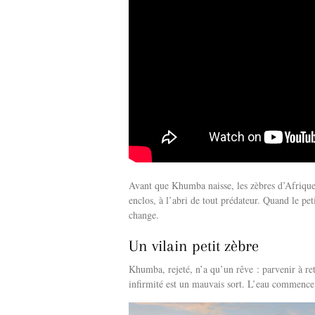
Avant que Khumba naisse, les zèbres d’Afrique
enclos, à l’abri de tout prédateur. Quand le pet
change.
Un vilain petit zèbre
Khumba, rejeté, n’a qu’un rêve : parvenir à r
infirmité est un mauvais sort. L’eau commence