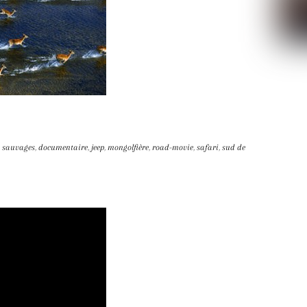
 sauvages
,
documentaire
,
jeep
,
mongolfière
,
road-movie
,
safari
,
sud de