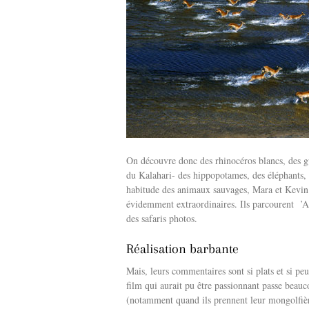
On découvre donc des rhinocéros blancs, des gué
du Kalahari- des hippopotames, des éléphants, de
habitude des animaux sauvages, Mara et Kevin 
évidemment extraordinaires. Ils parcourent ’Afr
des safaris photos.
Réalisation barbante
Mais, leurs commentaires sont si plats et si peu
film qui aurait pu être passionnant passe beauc
(notamment quand ils prennent leur mongolfièr