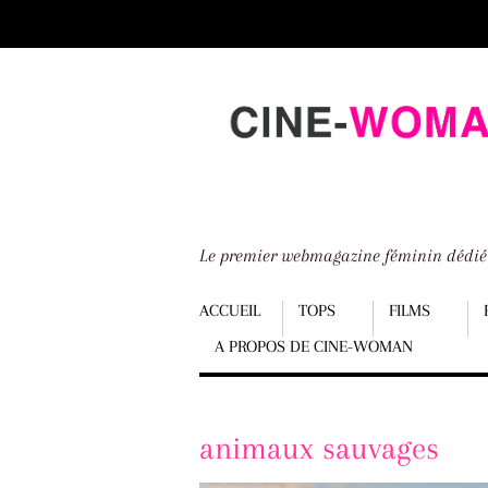
Scroll
down
to
content
Le premier webmagazine féminin dédi
Menu
ACCUEIL
TOPS
FILMS
A PROPOS DE CINE-WOMAN
Scroll
down
to
animaux sauvages
content