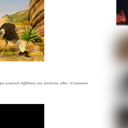
ges
,
avanture
,
différence
,
eau
,
initiation
,
zèbre
/
0 Comments