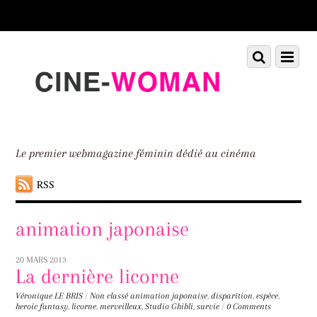
Scroll
down
to
Scroll
Menu
content
down
to
content
Le premier webmagazine féminin dédié au cinéma
RSS
animation japonaise
20 MARS 2013
La dernière licorne
Véronique LE BRIS
/
Non classé
animation japonaise
,
disparition
,
espèce
,
heroic fantasy
,
licorne
,
merveilleux
,
Studio Ghibli
,
survie
/
0 Comments