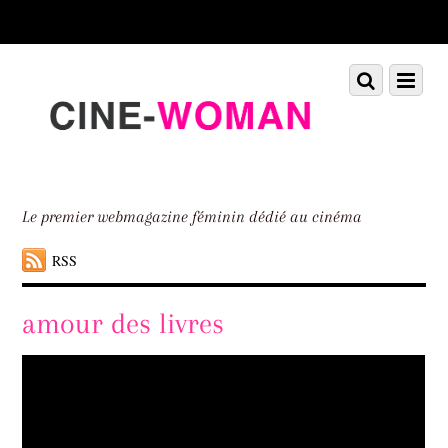
Scroll
down
to
Scroll
Menu
content
down
to
content
Le premier webmagazine féminin dédié au cinéma
RSS
amour des livres