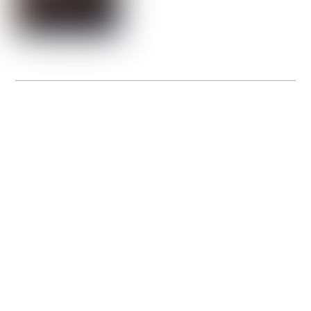
La Gacilly fête les 200 ans de la photo
20 expos pour célébrer les 23 ans du remarquable festival de la Gacilly et les 200
d’un art qu’il honore : la photographie.