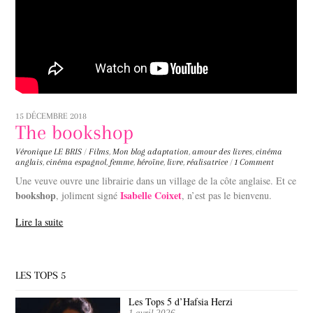
15 DÉCEMBRE 2018
The bookshop
Véronique LE BRIS
/
Films
,
Mon blog
adaptation
,
amour des livres
,
cinéma
anglais
,
cinéma espagnol
,
femme
,
héroïne
,
livre
,
réalisatrice
/
1 Comment
Une veuve ouvre une librairie dans un village de la côte anglaise. Et ce
bookshop
Isabelle Coixet
, joliment signé
, n’est pas le bienvenu.
Lire la suite
LES TOPS 5
Les Tops 5 d’Hafsia Herzi