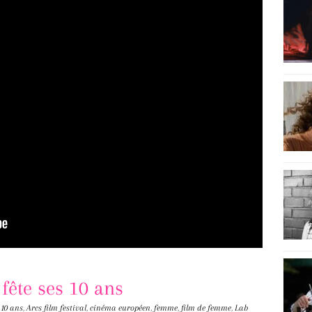
 fête ses 10 ans
10 ans
,
Arcs film festival
,
cinéma européen
,
femme
,
film de femme
,
Lab