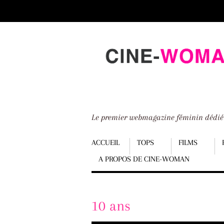
Scroll
down
to
content
Le premier webmagazine féminin dédi
Menu
ACCUEIL
TOPS
FILMS
A PROPOS DE CINE-WOMAN
Scroll
down
to
10 ans
content