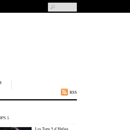
Search
M
RSS
OPS 5
Les Tops 5 d’Hafsia