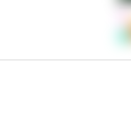
Dolce Vita sur Seine
néma italien Dolce Vita sur Seine met à l’honneur 5 films inédits de réalisatrices contemporaines. E