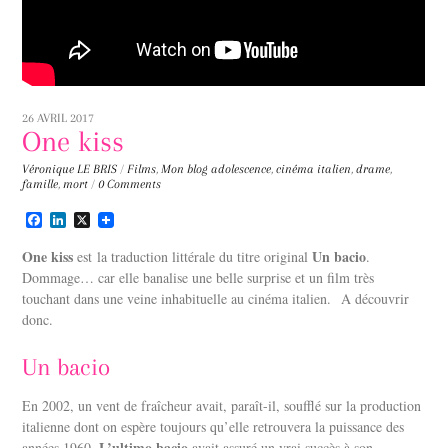
26 AVRIL 2017
One kiss
Véronique LE BRIS
/
Films
,
Mon blog
adolescence
,
cinéma italien
,
drame
,
famille
,
mort
/
0 Comments
F
L
X
a
i
c
n
One kiss
Un bacio
est la traduction littérale du titre original
.
e
k
Dommage… car elle banalise une belle surprise et un film très
b
e
touchant dans une veine inhabituelle au cinéma italien. A découvrir
o
d
o
I
donc.
k
n
Un bacio
En 2002, un vent de fraîcheur avait, paraît-il, soufflé sur la production
italienne dont on espère toujours qu’elle retrouvera la puissance des
L’ultimo bacio
années 1960.
avait assuré un vrai succès à son