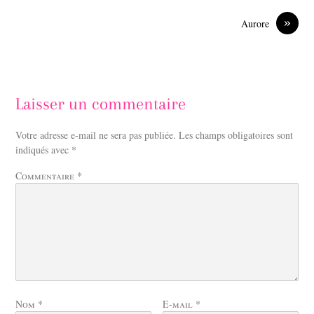
k
n
»
Aurore
Laisser un commentaire
Votre adresse e-mail ne sera pas publiée.
Les champs obligatoires sont
indiqués avec
*
Commentaire
*
Nom
*
E-mail
*