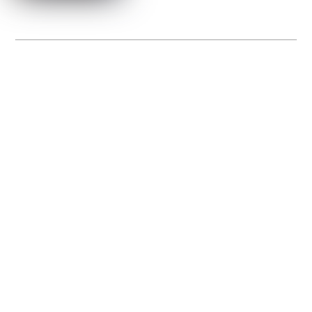
La Gacilly fête les 200 ans de la photo
20 expos pour célébrer les 23 ans du remarquable festival de la Gacilly et les 200
d’un art qu’il honore : la photographie.