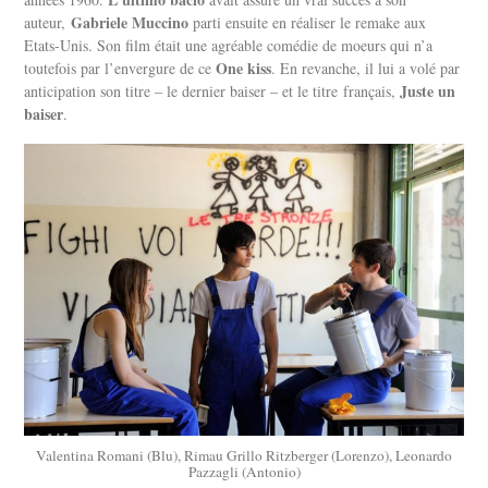
Gabriele Muccino
auteur,
parti ensuite en réaliser le remake aux
Etats-Unis. Son film était une agréable comédie de moeurs qui n’a
One kiss
toutefois par l’envergure de ce
. En revanche, il lui a volé par
Juste un
anticipation son titre – le dernier baiser – et le titre français,
baiser
.
Valentina Romani (Blu), Rimau Grillo Ritzberger (Lorenzo), Leonardo
Pazzagli (Antonio)