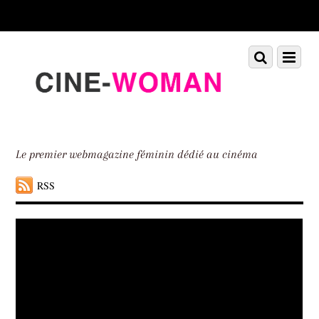
Scroll
down
to
Scroll
Menu
content
down
to
content
Le premier webmagazine féminin dédié au cinéma
RSS