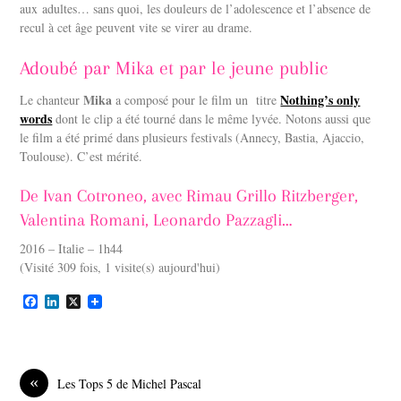
aux adultes… sans quoi, les douleurs de l’adolescence et l’absence de
recul à cet âge peuvent vite se virer au drame.
Adoubé par Mika et par le jeune public
Mika
Nothing’s only
Le chanteur
a composé pour le film un titre
words
dont le clip a été tourné dans le même lyvée. Notons aussi que
le film a été primé dans plusieurs festivals (Annecy, Bastia, Ajaccio,
Toulouse). C’est mérité.
De
Ivan Cotroneo, avec Rimau Grillo Ritzberger,
Valentina Romani, Leonardo Pazzagli…
2016 – Italie – 1h44
(Visité 309 fois, 1 visite(s) aujourd'hui)
F
L
X
a
i
c
n
e
k
b
e
o
d
«
Les Tops 5 de Michel Pascal
o
I