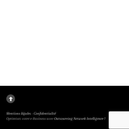
La deuxième fille
Le destin de Juanjuan, petite fille rebelle, dans la Chine de l’enfant unique. La
deuxième fille signée Zou Jing, révélé à la 65e Semaine de la Critique et primée
trois fois, est de facture classique et bouleversant.
Mentions légales
-
Confidentialité
Optimisez votre e-Business avec
Outsourcing Network Intelligence !