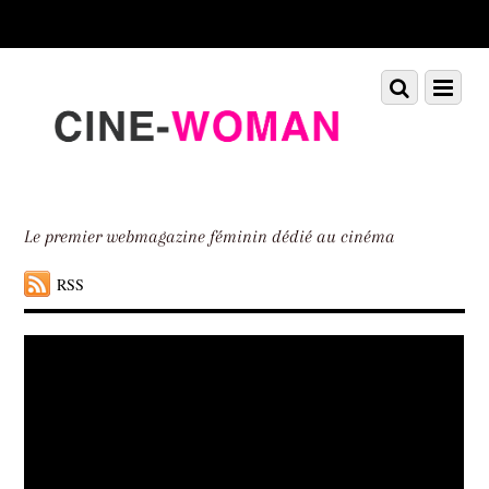
Scroll
down
to
Scroll
Menu
content
down
to
content
Le premier webmagazine féminin dédié au cinéma
RSS