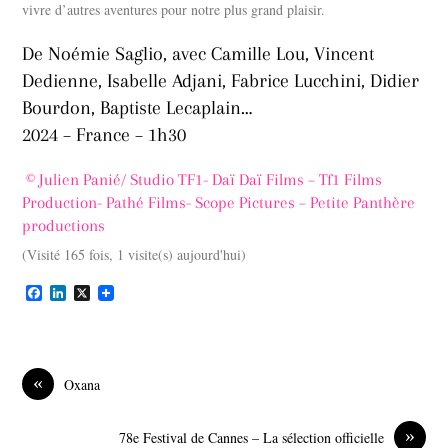
vivre d’autres aventures pour notre plus grand plaisir.
De Noémie Saglio, avec Camille Lou, Vincent
Dedienne, Isabelle Adjani, Fabrice Lucchini, Didier
Bourdon, Baptiste Lecaplain…
2024 – France – 1h30
© Julien Panié/ Studio TF1- Daï Daï Films – Tf1 Films
Production- Pathé Films- Scope Pictures – Petite Panthère
productions
(Visité 165 fois, 1 visite(s) aujourd'hui)
F
L
X
a
i
c
n
e
k
b
e
o
d
«
Oxana
o
I
k
n
»
78e Festival de Cannes – La sélection officielle