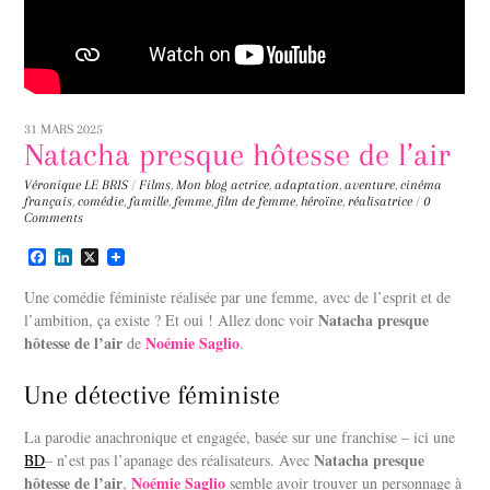
31 MARS 2025
Natacha presque hôtesse de l’air
Véronique LE BRIS
/
Films
,
Mon blog
actrice
,
adaptation
,
aventure
,
cinéma
français
,
comédie
,
famille
,
femme
,
film de femme
,
héroïne
,
réalisatrice
/
0
Comments
F
L
X
a
i
c
n
Une comédie féministe réalisée par une femme, avec de l’esprit et de
e
k
Natacha presque
l’ambition, ça existe ? Et oui ! Allez donc voir
b
e
hôtesse de l’air
Noémie Saglio
o
d
de
.
o
I
k
n
Une détective féministe
La parodie anachronique et engagée, basée sur une franchise – ici une
Natacha presque
BD
– n’est pas l’apanage des réalisateurs. Avec
hôtesse de l’air
Noémie Saglio
,
semble avoir trouver un personnage à