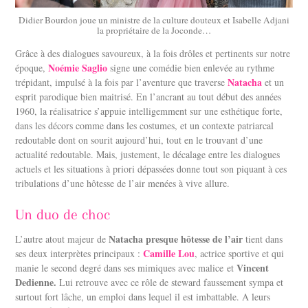
Didier Bourdon joue un ministre de la culture douteux et Isabelle Adjani
la propriétaire de la Joconde…
Grâce à des dialogues savoureux, à la fois drôles et pertinents sur notre
Noémie Saglio
époque,
signe une comédie bien enlevée au rythme
Natacha
trépidant, impulsé à la fois par l’aventure que traverse
et un
esprit parodique bien maitrisé. En l’ancrant au tout début des années
1960, la réalisatrice s’appuie intelligemment sur une esthétique forte,
dans les décors comme dans les costumes, et un contexte patriarcal
redoutable dont on sourit aujourd’hui, tout en le trouvant d’une
actualité redoutable. Mais, justement, le décalage entre les dialogues
actuels et les situations à priori dépassées donne tout son piquant à ces
tribulations d’une hôtesse de l’air menées à vive allure.
Un duo de choc
Natacha presque hôtesse de l’air
L’autre atout majeur de
tient dans
Camille Lou
ses deux interprètes principaux :
, actrice sportive et qui
Vincent
manie le second degré dans ses mimiques avec malice et
Dedienne.
Lui retrouve avec ce rôle de steward faussement sympa et
surtout fort lâche, un emploi dans lequel il est imbattable.
A leurs