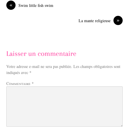
o
d
«
Swim little fish swim
o
I
k
n
»
La mante religieuse
Laisser un commentaire
Votre adresse e-mail ne sera pas publiée.
Les champs obligatoires sont
indiqués avec
*
Commentaire
*