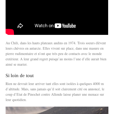
Au Chili, dans les hauts plateaux andins en 1974. Trois soeurs élèvent
leurs chèvres en autarcie. Elles vivent sur place, dans une masure en
pierre rudimentaire et n’ont que très peu de contacts avec le monde
extérieur. A leur grand regret puisqu’au moins l’une d’elle aurait bien
aimé se marier.
Si loin de tout
Rien ne devrait leur arriver tant elles sont isolées à quelques 4000 m
d’altitude. Mais, sans jamais qu’il soit clairement cité ou annoncé, le
coup d’Etat de Pinochet contre Allende laisse planer une menace sur
leur quotidien.