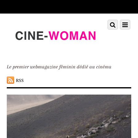
Scroll
down
to
Scroll
Menu
content
down
to
content
Le premier webmagazine féminin dédié au cinéma
RSS