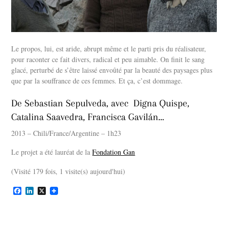
Le propos, lui, est aride, abrupt même et le parti pris du réalisateur,
pour raconter ce fait divers, radical et peu aimable. On finit le sang
glacé, perturbé de s’être laissé envoûté par la beauté des paysages plus
que par la souffrance de ces femmes. Et ça, c’est dommage.
De Sebastian Sepulveda, avec
Digna Quispe,
Catalina Saavedra, Francisca Gavilán…
2013 – Chili/France/Argentine – 1h23
Le projet a été lauréat de la
Fondation Gan
(Visité 179 fois, 1 visite(s) aujourd'hui)
F
L
X
a
i
c
n
e
k
b
e