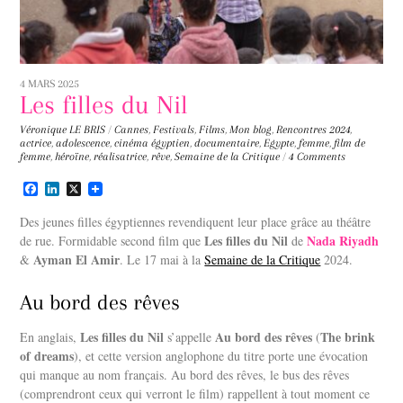
4 MARS 2025
Les filles du Nil
Véronique LE BRIS
/
Cannes
,
Festivals
,
Films
,
Mon blog
,
Rencontres
2024
,
actrice
,
adolescence
,
cinéma égyptien
,
documentaire
,
Egypte
,
femme
,
film de
femme
,
héroïne
,
réalisatrice
,
rêve
,
Semaine de la Critique
/
4 Comments
F
L
X
a
i
c
n
Des jeunes filles égyptiennes revendiquent leur place grâce au théâtre
e
k
Les filles du Nil
Nada Riyadh
de rue. Formidable second film que
de
b
e
Ayman El Amir
&
o
d
. Le 17 mai à la
Semaine de la Critique
2024.
o
I
k
n
Au bord des rêves
Les filles du Nil
Au bord des rêves
The brink
En anglais,
s’appelle
(
of dreams
), et cette version anglophone du titre porte une évocation
qui manque au nom français. Au bord des rêves, le bus des rêves
(comprendront ceux qui verront le film) rappellent à tout moment ce