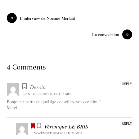
e
k
b
e
o
d
«
L’interview de Noémie Merlant
o
I
k
n
»
La convocation
4 Comments
REPLY
Deroin
12 OCTOBRE 2024 @ 13 H 46 MIN
Bonjour à partir de quel âge conseillez-vous ce film ?
Merci
REPLY
Véronique LE BRIS
1 NOVEMBRE 2024 @ 11 H 21 MIN