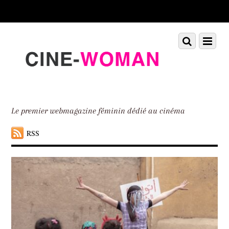
Scroll
down
to
Scroll
Menu
content
down
to
content
Le premier webmagazine féminin dédié au cinéma
RSS