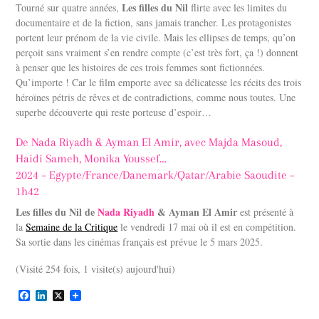
Les filles du Nil
Tourné sur quatre années,
flirte avec les limites du
documentaire et de la fiction, sans jamais trancher. Les protagonistes
portent leur prénom de la vie civile. Mais les ellipses de temps, qu’on
perçoit sans vraiment s’en rendre compte (c’est très fort, ça !) donnent
à penser que les histoires de ces trois femmes sont fictionnées.
Qu’importe ! Car le film emporte avec sa délicatesse les récits des trois
héroïnes pétris de rêves et de contradictions, comme nous toutes. Une
superbe découverte qui reste porteuse d’espoir…
De Nada Riyadh & Ayman El Amir, avec Majda Masoud,
Haidi Sameh, Monika Youssef…
2024 – Egypte/France/Danemark/Qatar/Arabie Saoudite –
1h42
Les filles du Nil de
Nada Riyadh
& Ayman El Amir
est présenté à
la
Semaine de la Critique
le vendredi 17 mai où il est en compétition.
Sa sortie dans les cinémas français est prévue le 5 mars 2025.
(Visité 254 fois, 1 visite(s) aujourd'hui)
F
L
X
a
i
c
n