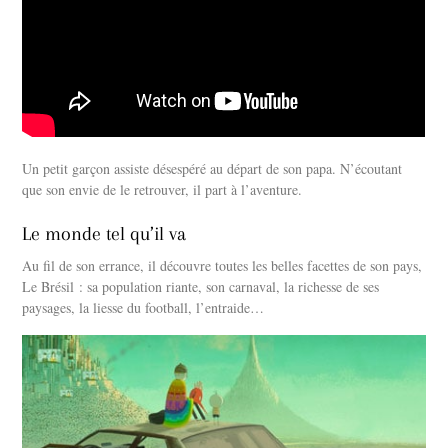
Un petit garçon assiste désespéré au départ de son papa. N’écoutant
que son envie de le retrouver, il part à l’aventure.
Le monde tel qu’il va
Au fil de son errance, il découvre toutes les belles facettes de son pays,
Le Brésil : sa population riante, son carnaval, la richesse de ses
paysages, la liesse du football, l’entraide…