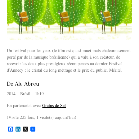
Un festival pour les yeux (le film est quasi muet mais chaleureusement
porté par de la musique brésilienne) qui a valu à son créateur, de
recevoir les deux plus prestigieux récompenses au dernier Festival
d’Annecy : le cristal du long métrage et le prix du public. Mérité.
De Ale Abreu
2014 – Brésil – 1h19
En partenariat avec
Grains de Sel
(Visité 225 fois, 1 visite(s) aujourd'hui)
F
L
X
a
i
c
n