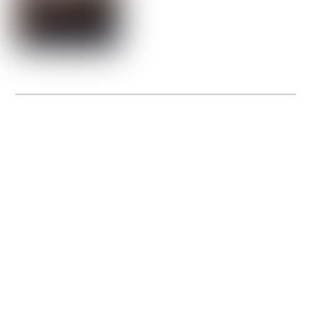
La Gacilly fête les 200 ans de la photo
20 expos pour célébrer les 23 ans du remarquable festival de la Gacilly et les 200
d’un art qu’il honore : la photographie.