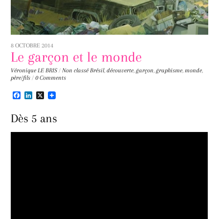
8 OCTOBRE 2014
Le garçon et le monde
Véronique LE BRIS
/
Non classé
Brésil
,
découverte
,
garçon
,
graphisme
,
monde
,
père/fils
/
0 Comments
F
L
X
a
i
c
n
Dès 5 ans
e
k
b
e
o
d
o
I
k
n