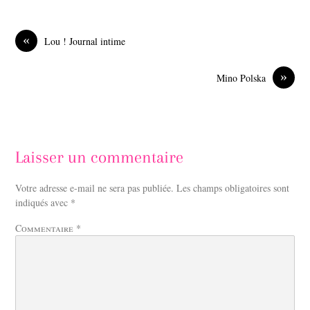
e
k
b
e
o
d
«
Lou ! Journal intime
o
I
k
n
»
Mino Polska
Laisser un commentaire
Votre adresse e-mail ne sera pas publiée.
Les champs obligatoires sont
indiqués avec
*
Commentaire
*