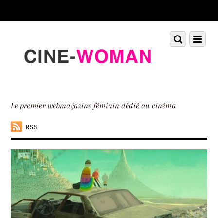
Scroll
down
to
Scroll
Menu
content
down
to
content
Le premier webmagazine féminin dédié au cinéma
RSS