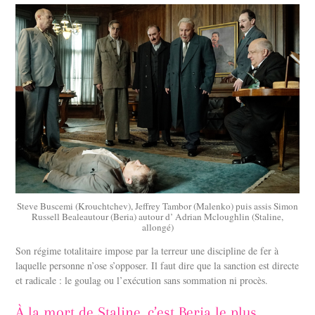
Steve Buscemi (Krouchtchev), Jeffrey Tambor (Malenko) puis assis Simon
Russell Bealeautour (Beria) autour d’ Adrian Mcloughlin (Staline,
allongé)
Son régime totalitaire impose par la terreur une discipline de fer à
laquelle personne n’ose s’opposer. Il faut dire que la sanction est directe
et radicale : le goulag ou l’exécution sans sommation ni procès.
À la mort de Staline, c’est Beria le plus