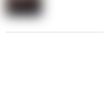
La Gacilly fête les 200 ans de la photo
20 expos pour célébrer les 23 ans du remarquable festival de la Gacilly et les 200
d’un art qu’il honore : la photographie.