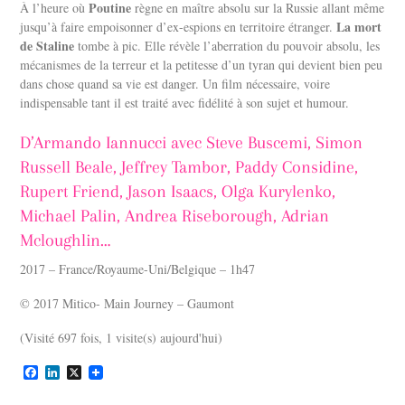
Poutine
À l’heure où
règne en maître absolu sur la Russie allant même
La mort
jusqu’à faire empoisonner d’ex-espions en territoire étranger.
de Staline
tombe à pic. Elle révèle l’aberration du pouvoir absolu, les
mécanismes de la terreur et la petitesse d’un tyran qui devient bien peu
dans chose quand sa vie est danger. Un film nécessaire, voire
indispensable tant il est traité avec fidélité à son sujet et humour.
D’Armando Iannucci avec Steve Buscemi, Simon
Russell Beale, Jeffrey Tambor, Paddy Considine,
Rupert Friend, Jason Isaacs, Olga Kurylenko,
Michael Palin, Andrea Riseborough, Adrian
Mcloughlin…
2017 – France/Royaume-Uni/Belgique – 1h47
© 2017 Mitico- Main Journey – Gaumont
(Visité 697 fois, 1 visite(s) aujourd'hui)
F
L
X
a
i
c
n