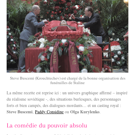
Steve Buscemi (Krouchtechev) est chargé de la bonne organisation des
funérailles de Staline
La même recette est reprise ici : un univers graphique affirmé – inspiré
du réalisme soviétique -, des situations burlesques, des personnages
forts et bien campés, des dialogues mordants… et un casting royal :
Steve Buscemi
Olga Kurylenko
,
Paddy Considine
ou
.
La comédie du pouvoir absolu