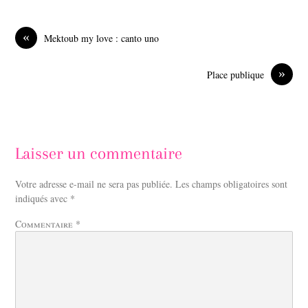
e
k
b
e
o
d
«
Mektoub my love : canto uno
o
I
k
n
»
Place publique
Laisser un commentaire
Votre adresse e-mail ne sera pas publiée.
Les champs obligatoires sont
indiqués avec
*
Commentaire
*