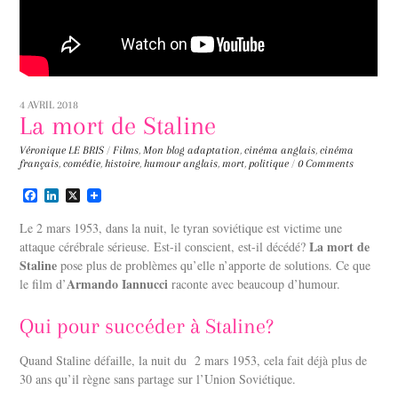
4 AVRIL 2018
La mort de Staline
Véronique LE BRIS
/
Films
,
Mon blog
adaptation
,
cinéma anglais
,
cinéma
français
,
comédie
,
histoire
,
humour anglais
,
mort
,
politique
/
0 Comments
F
L
X
a
i
c
n
Le 2 mars 1953, dans la nuit, le tyran soviétique est victime une
e
k
La mort de
attaque cérébrale sérieuse. Est-il conscient, est-il décédé?
b
e
Staline
o
pose plus de problèmes qu’elle n’apporte de solutions. Ce que
d
o
I
Armando Iannucci
le film d’
raconte avec beaucoup d’humour.
k
n
Qui pour succéder à Staline?
Quand Staline défaille, la nuit du
2 mars 1953, cela fait déjà plus de
30 ans qu’il règne sans partage sur l’Union Soviétique.