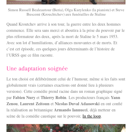
Simon Russell Bealeautour (Beria), Olga Kurylenko (la pianiste) et Steve
Buscemi (Krouchtchev) aux funérailles de Staline
Quand Kroutchev arrive à son tour, la guerre entre les deux hommes
commence. Elle sera sans merci et aboutira à la prise du pouvoir par le
plus réformateur des deux, après la mort de Staline le 5 mars 1953.
Avec son lot d’humiliations, d’alliances mouvantes et de morts. Et
c’est cet épisode, ces quelques jours déterminants de l’histoire de
l’URSS que ce film raconte.
Une adaptation soignée
Le ton choisi est délibérément celui de l’humour, même si les faits sont
globalement vrais (certaines exactions ont donné lieu à plusieurs
versions). Cette comédie prend racine dans un roman graphique signé
Fabien Nury
Thierry Robin
Yann
par
et
. Les producteurs français
Zenou
Laurent Zeitoun
Nicolas Duval Adassovski
,
et
en ont confié
Armando Iannucci
la réalisation au britannique
, déjà metteur en
scène de la comédie caustique sur le pouvoir,
In the loop
.