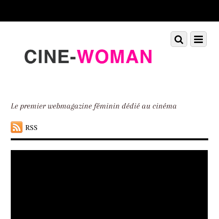
Scroll
down
to
Scroll
Menu
content
down
to
content
Le premier webmagazine féminin dédié au cinéma
RSS