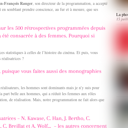
n-François Rauger
, son directeur de la programmation, a accepté
ut en semblant prendre conscience, au fur et à mesure, que ses
La phot
15 juil
 sur les 500 rétrospectives programmées depuis
a été consacrée à des femmes. Pourquoi si
es statistiques à celles de l’histoire du cinéma. Et puis, vous
réalisatrices ?
puisque vous faites aussi des monographies
s réalisateurs, les hommes sont dominants mais je n’y suis pour
 la part belle aux hommes, qui a réduit les femmes aux rôles
éation, de réalisation. Mais, notre programmation ne fait alors que
satrices –
N. Kawase,
C. Han,
J. Bertho,
C.
, C. Breillat et
A. Wolf
… – les autres concernent