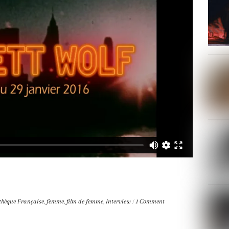
hèque Française
,
femme
,
film de femme
,
Interview
/
1 Comment