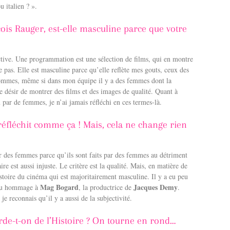
 italien ? ».
is Rauger, est-elle masculine parce que votre
ective. Une programmation est une sélection de films, qui en montre
 pas. Elle est masculine parce qu’elle reflète mes gouts, ceux des
 hommes, même si dans mon équipe il y a des femmes dont la
le désir de montrer des films et des images de qualité. Quant à
 par de femmes, je n’ai jamais réfléchi en ces termes-là.
éfléchit comme ça ! Mais, cela ne change rien
ar des femmes parce qu’ils sont faits par des femmes au détriment
e est aussi injuste. Le critère est la qualité. Mais, en matière de
histoire du cinéma qui est majoritairement masculine. Il y a eu peu
Mag Bogard
Jacques Demy
ndu hommage à
, la productrice de
.
je reconnais qu’il y a aussi de la subjectivité.
arde-t-on de l’Histoire ? On tourne en rond…