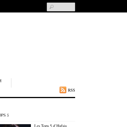
Search
M
RSS
OPS 5
Les Tops 5 d’Hafsia