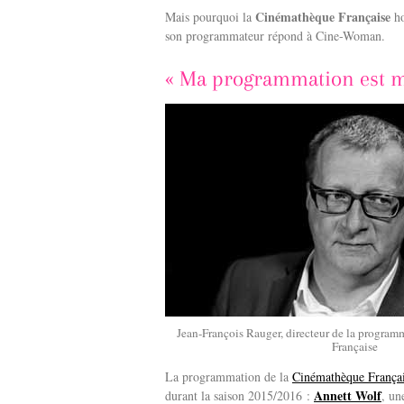
c
n
Cinémathèque Française
Mais pourquoi la
ho
e
k
son programmateur répond à Cine-Woman.
b
e
o
d
o
I
« Ma programmation est ma
k
n
Jean-François Rauger, directeur de la progra
Française
La programmation de la
Cinémathèque França
Annett Wolf
durant la saison 2015/2016 :
, un