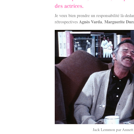
des actrices.
Je veux bien prendre un responsabilité là-dedan
Agnès Varda
Marguerite Dur
rétrospectives
,
Jack Lemmon par Annett