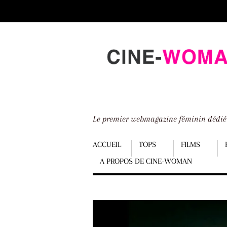
Scroll
down
to
content
Le premier webmagazine féminin dédi
Menu
ACCUEIL
TOPS
FILMS
A PROPOS DE CINE-WOMAN
Scroll
down
to
content