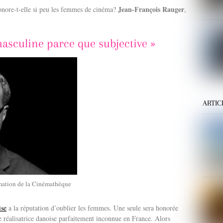
Jean-François Rauger
nore-t-elle si peu les femmes de cinéma?
,
sculine parce que subjective »
ARTIC
mmation de la Cinémathèque
ise
a la réputation d’oublier les femmes. Une seule sera honorée
e réalisatrice danoise parfaitement inconnue en France. Alors