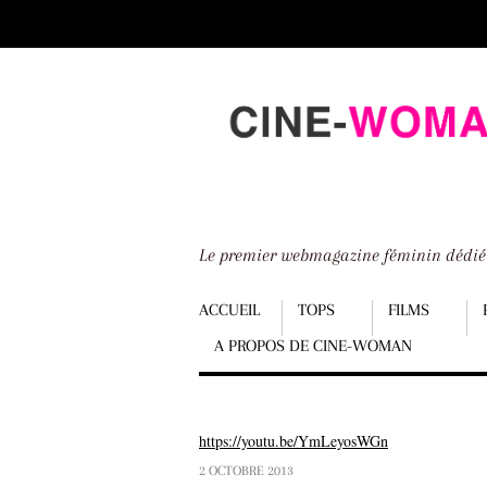
Scroll
down
to
content
Le premier webmagazine féminin dédi
Menu
ACCUEIL
TOPS
FILMS
A PROPOS DE CINE-WOMAN
Scroll
down
to
https://youtu.be/YmLeyosWGn
content
2 OCTOBRE 2013