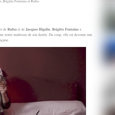
, Brigitte Fontaine et Rufus
Rufus
Jacques Higelin
Brigitte Fontaine
rès de
et de
,
a
ur rester maîtresse de son destin. Du coup, elle est devenue une
nçaise.