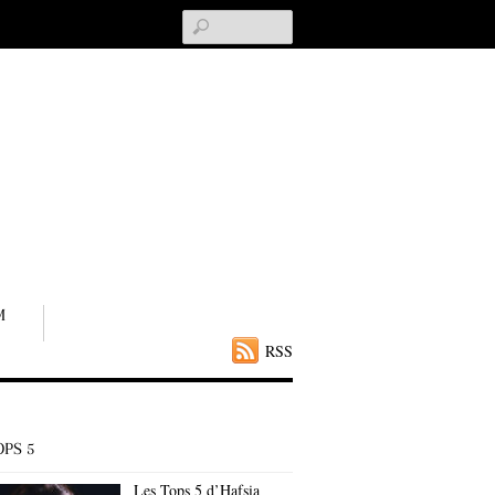
Search
M
RSS
OPS 5
Les Tops 5 d’Hafsia