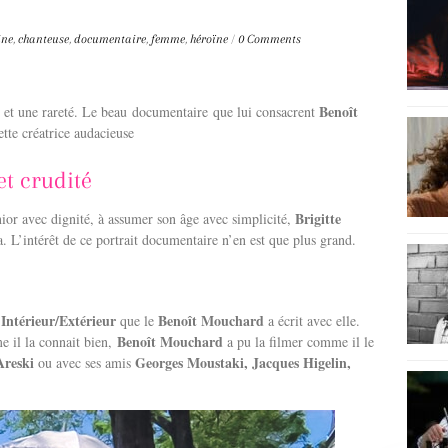
ine
,
chanteuse
,
documentaire
,
femme
,
héroïne
/
0 Comments
Benoît
e et une rareté. Le beau documentaire que lui consacrent
tte créatrice audacieuse
et crudité
Brigitte
nior avec dignité, à assumer son âge avec simplicité,
a. L’intérêt de ce portrait documentaire n’en est que plus grand.
 Intérieur/Extérieur
Benoît Mouchard
que le
a écrit avec elle.
Benoît Mouchard
e il la connait bien,
a pu la filmer comme il le
Areski
Georges Moustaki, Jacques Higelin,
ou avec ses amis