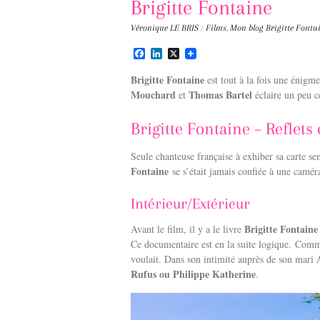
Brigitte Fontaine
Véronique LE BRIS
/
Films
,
Mon blog
Brigitte Fonta
F
L
X
a
i
c
n
Brigitte Fontaine
est tout à la fois une énigm
e
k
Mouchard
Thomas Bartel
et
éclaire un peu ce
b
e
o
d
o
I
Brigitte Fontaine – Reflets 
k
n
Seule chanteuse française à exhiber sa carte se
Fontaine
se s’était jamais confiée à une camér
Intérieur/Extérieur
Brigitte Fontaine
Avant le film, il y a le livre
Ce documentaire est en la suite logique. Comm
voulait. Dans son intimité auprès de son mari
Rufus ou Philippe Katherine
.