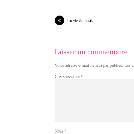
c
n
e
k
b
e
o
d
«
La vie domestique
o
I
k
n
Laisser un commentaire
Votre adresse e-mail ne sera pas publiée.
Les c
Commentaire
*
Nom
*