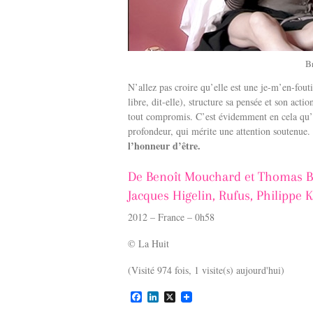
Br
N’allez pas croire qu’elle est une je-m’en-fouti
libre, dit-elle), structure sa pensée et son act
tout compromis. C’est évidemment en cela qu’e
profondeur, qui mérite une attention soutenue.
l’honneur d’être.
De Benoît Mouchard et Thomas Bar
Jacques Higelin, Rufus, Philippe 
2012 – France – 0h58
© La Huit
(Visité 974 fois, 1 visite(s) aujourd'hui)
F
L
X
a
i