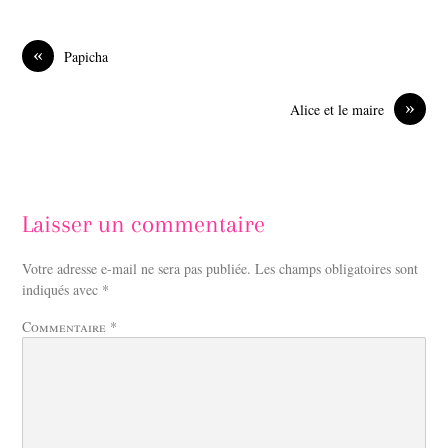
e
k
b
e
o
d
«
Papicha
o
I
k
n
»
Alice et le maire
Laisser un commentaire
Votre adresse e-mail ne sera pas publiée.
Les champs obligatoires sont
indiqués avec
*
Commentaire
*