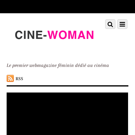
Scroll
down
to
Scroll
Menu
content
down
to
content
Le premier webmagazine féminin dédié au cinéma
RSS