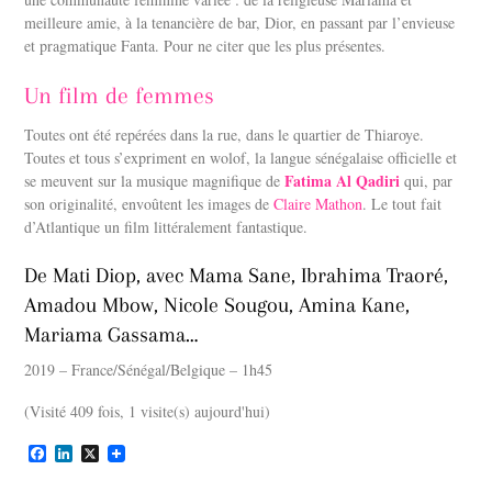
meilleure amie, à la tenancière de bar, Dior, en passant par l’envieuse
et pragmatique Fanta. Pour ne citer que les plus présentes.
Un film de femmes
Toutes ont été repérées dans la rue, dans le quartier de Thiaroye.
Toutes et tous s’expriment en wolof, la langue sénégalaise officielle et
Fatima Al Qadiri
se meuvent sur la musique magnifique de
qui, par
son originalité, envoûtent les images de
Claire Mathon
. Le tout fait
d’Atlantique un film littéralement fantastique.
De Mati Diop, avec Mama Sane, Ibrahima Traoré,
Amadou Mbow, Nicole Sougou, Amina Kane,
Mariama Gassama…
2019 – France/Sénégal/Belgique – 1h45
(Visité 409 fois, 1 visite(s) aujourd'hui)
F
L
X
a
i
c
n