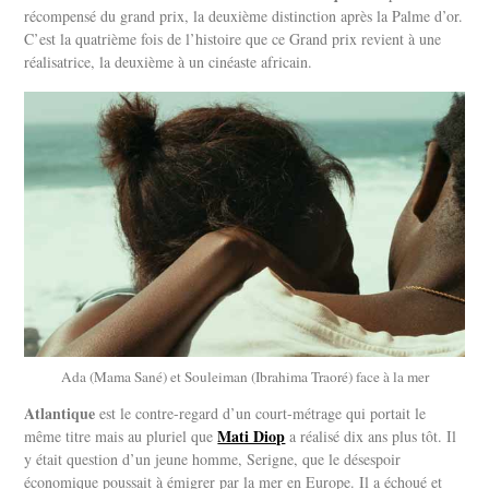
récompensé du grand prix, la deuxième distinction après la Palme d’or.
C’est la quatrième fois de l’histoire que ce Grand prix revient à une
réalisatrice, la deuxième à un cinéaste africain.
Ada (Mama Sané) et Souleiman (Ibrahima Traoré) face à la mer
Atlantique
est le contre-regard d’un court-métrage qui portait le
Mati Diop
même titre mais au pluriel que
a réalisé dix ans plus tôt. Il
y était question d’un jeune homme, Serigne, que le désespoir
économique poussait à émigrer par la mer en Europe. Il a échoué et