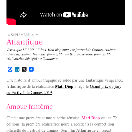
26 SEPTEMBRE 2019
Atlantique
Véronique LE BRIS
/
Films
,
Mon blog
2019
,
72e festival de Cannes
,
cinéma
africain
,
cinéma français
,
femme
,
film de femme
,
héroïne
,
premier film
,
réalisatrice
,
Sénégal
/
0 Comments
F
L
X
a
i
c
n
Une histoire d’amour tragique se solde par une fantastique vengeance.
e
k
Atlantique
Mati Diop
de la réalisatrice
a reçu le
Grand prix du jury
b
e
au Festival de Cannes 2019
o
d
.
o
I
k
n
Amour fantôme
Mati Diop
C’était une première et une superbe réussite.
est, en 72
éditions, la première réalisatrice noire à accéder à la compétition
Atlantique
officielle du Festival de Cannes. Son film
en repart