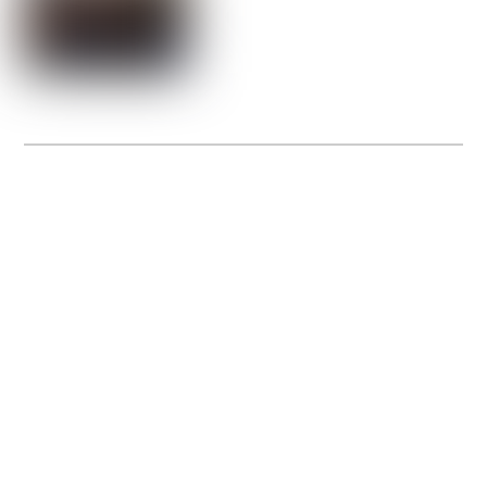
La Gacilly fête les 200 ans de la photo
20 expos pour célébrer les 23 ans du remarquable festival de la Gacilly et les 200
d’un art qu’il honore : la photographie.