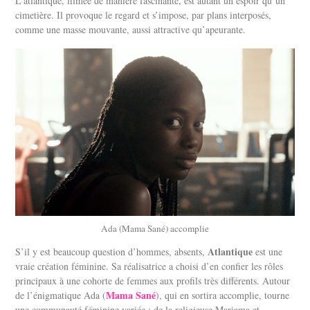
L’atlantique, filmée de manière fascinante, est autant un espoir qu’un
cimetière. Il provoque le regard et s’impose, par plans interposés,
comme une masse mouvante, aussi attractive qu’apeurante.
Ada (Mama Sané) accomplie
Atlantique
S’il y est beaucoup question d’hommes, absents,
est une
vraie création féminine. Sa réalisatrice a choisi d’en confier les rôles
principaux à une cohorte de femmes aux profils très différents. Autour
Mama Sané
de l’énigmatique Ada (
), qui en sortira accomplie, tourne
une communauté féminine variée : de la religieuse Mariama et