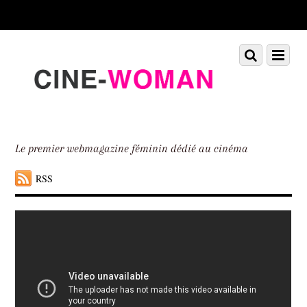
Scroll
down
to
Scroll
Menu
content
down
to
content
Le premier webmagazine féminin dédié au cinéma
RSS