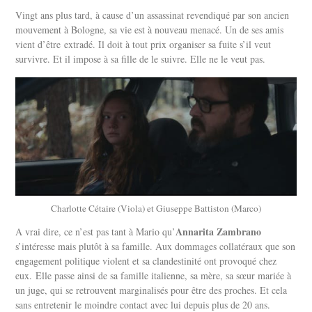
Vingt ans plus tard, à cause d’un assassinat revendiqué par son ancien
mouvement à Bologne, sa vie est à nouveau menacé. Un de ses amis
vient d’être extradé. Il doit à tout prix organiser sa fuite s’il veut
survivre. Et il impose à sa fille de le suivre. Elle ne le veut pas.
Charlotte Cétaire (Viola) et Giuseppe Battiston (Marco)
Annarita Zambrano
A vrai dire, ce n’est pas tant à Mario qu’
s’intéresse mais plutôt à sa famille. Aux dommages collatéraux que son
engagement politique violent et sa clandestinité ont provoqué chez
eux. Elle passe ainsi de sa famille italienne, sa mère, sa sœur mariée à
un juge, qui se retrouvent marginalisés pour être des proches. Et cela
sans entretenir le moindre contact avec lui depuis plus de 20 ans.