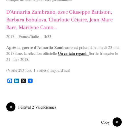
D’Annarita Zambrano, avec Giuseppe Battiston,
Barbara Bobulova, Charlotte Cétaire, Jean-Marc
Barr, Marilyne Canto…
2017 – France/Italie – 1h33
Après la guerre d’Annarita Zambrano
est présenté le mardi 23 mai
2017 dans la sélection officielle
Un certain regard.
Sortie française le
21 mars 2018.
(Visité 293 fois, 1 visite(s) aujourd'hui)
F
L
X
a
i
c
n
e
k
b
e
o
d
«
Festival 2 Valenciennes
o
I
k
n
»
Coby