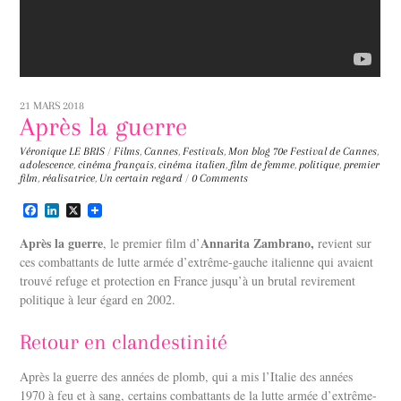
21 MARS 2018
Après la guerre
Véronique LE BRIS
/
Films
,
Cannes
,
Festivals
,
Mon blog
70e Festival de Cannes
,
adolescence
,
cinéma français
,
cinéma italien
,
film de femme
,
politique
,
premier
film
,
réalisatrice
,
Un certain regard
/
0 Comments
F
L
X
a
i
c
n
Après la guerre
Annarita Zambrano,
, le premier film d’
revient sur
e
k
ces combattants de lutte armée d’extrême-gauche italienne qui avaient
b
e
trouvé refuge et protection en France jusqu’à un brutal revirement
o
d
o
I
politique à leur égard en 2002.
k
n
Retour en clandestinité
Après la guerre des années de plomb, qui a mis l’Italie des années
1970 à feu et à sang, certains combattants de la lutte armée d’extrême-