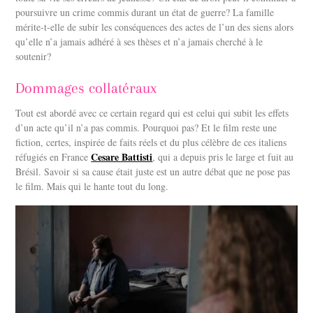
poursuivre un crime commis durant un état de guerre? La famille
mérite-t-elle de subir les conséquences des actes de l’un des siens alors
qu’elle n’a jamais adhéré à ses thèses et n’a jamais cherché à le
soutenir?
Dommages collatéraux
Tout est abordé avec ce certain regard qui est celui qui subit les effets
d’un acte qu’il n’a pas commis. Pourquoi pas? Et le film reste une
fiction, certes, inspirée de faits réels et du plus célèbre de ces italiens
Cesare Battisti
réfugiés en France
, qui a depuis pris le large et fuit au
Brésil. Savoir si sa cause était juste est un autre débat que ne pose pas
le film. Mais qui le hante tout du long.