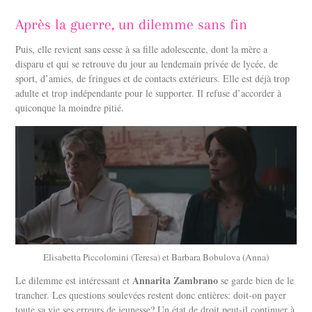
Après la guerre, un dilemme sans fin
Puis, elle revient sans cesse à sa fille adolescente, dont la mère a
disparu et qui se retrouve du jour au lendemain privée de lycée, de
sport, d’amies, de fringues et de contacts extérieurs. Elle est déjà trop
adulte et trop indépendante pour le supporter. Il refuse d’accorder à
quiconque la moindre pitié.
Elisabetta Piccolomini (Teresa) et Barbara Bobulova (Anna)
Annarita Zambrano
Le dilemme est intéressant et
se garde bien de le
trancher. Les questions soulevées restent donc entières: doit-on payer
toute sa vie ses erreurs de jeunesse? Un état de droit peut-il continuer à