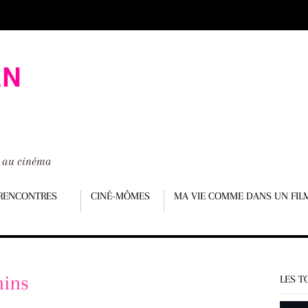
é au cinéma
RENCONTRES
CINÉ-MÔMES
MA VIE COMME DANS UN FIL
nins
LES T