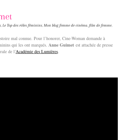
imet
s
,
Le Top des rôles féminins
,
Mon blog
femme de cinéma
,
film de femme
,
histoire mal connue. Pour l’honorer, Cine-Woman demande à
Anne Guimet
éminins qui les ont marqués.
est attachée de presse
rale de l’
Académie des Lumières
.