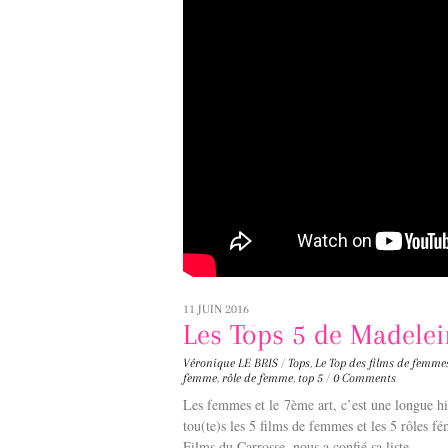
11 JUIN 2016
Les Tops 5 de Madele
Véronique LE BRIS
/
Tops
,
Le Top des films de femme
femme
,
rôle de femme
,
top 5
/
0 Comments
Les femmes et le 7ème art, c’est une longue 
tou(te)s les 5 films de femmes et les 5 rôles f
Films du Carrosse, nous a confié sa liste.