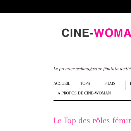
Scroll
down
to
content
Le premier webmagazine féminin dédi
Menu
ACCUEIL
TOPS
FILMS
A PROPOS DE CINE-WOMAN
Scroll
down
to
Le Top des rôles fémi
content