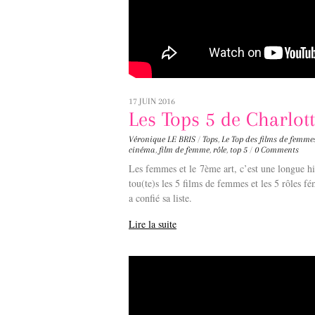
17 JUIN 2016
Les Tops 5 de Charlott
Véronique LE BRIS
/
Tops
,
Le Top des films de femme
cinéma
,
film de femme
,
rôle
,
top 5
/
0 Comments
Les femmes et le 7ème art, c’est une longue 
tou(te)s les 5 films de femmes et les 5 rôles f
a confié sa liste.
Lire la suite