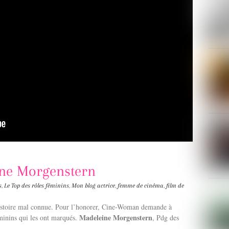
ine Morgenstern
s
,
Le Top des rôles féminins
,
Mon blog
actrice
,
femme de cinéma
,
film de
histoire mal connue. Pour l’honorer, Cine-Woman demande à
Madeleine Morgenstern
éminins qui les ont marqués.
, Pdg des