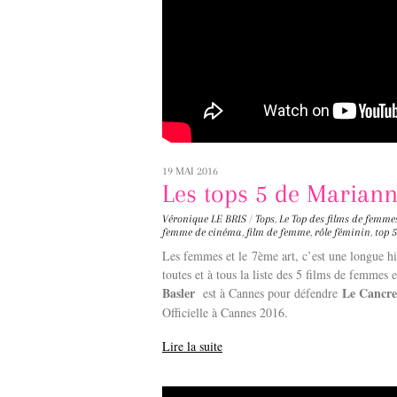
19 MAI 2016
Les tops 5 de Mariann
Véronique LE BRIS
/
Tops
,
Le Top des films de femme
femme de cinéma
,
film de femme
,
rôle féminin
,
top 5
Les femmes et le 7ème art, c’est une longue h
toutes et à tous la liste des 5 films de femmes 
Basler
Le Cancre
est à Cannes pour défendre
Officielle à Cannes 2016.
Lire la suite