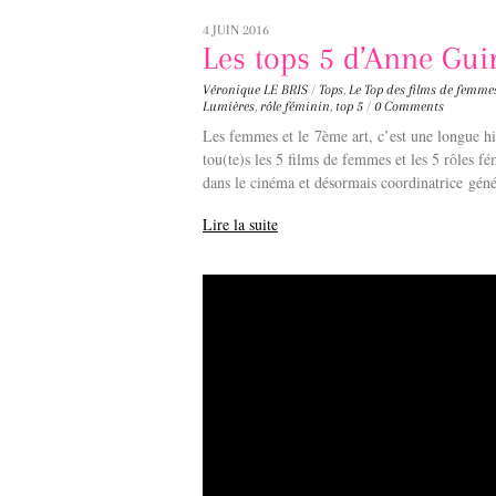
4 JUIN 2016
Les tops 5 d’Anne Gu
Véronique LE BRIS
/
Tops
,
Le Top des films de femme
Lumières
,
rôle féminin
,
top 5
/
0 Comments
Les femmes et le 7ème art, c’est une longue 
tou(te)s les 5 films de femmes et les 5 rôles f
dans le cinéma et désormais coordinatrice
géné
Lire la suite