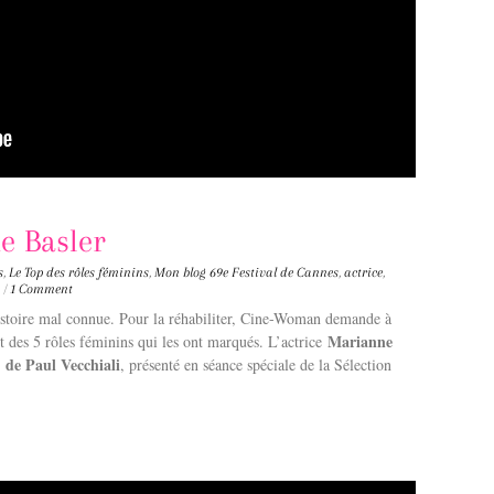
e Basler
s
,
Le Top des rôles féminins
,
Mon blog
69e Festival de Cannes
,
actrice
,
/
1 Comment
istoire mal connue. Pour la réhabiliter, Cine-Woman demande à
Marianne
et des 5 rôles féminins qui les ont marqués. L’actrice
 de Paul Vecchiali
, présenté en séance spéciale de la Sélection