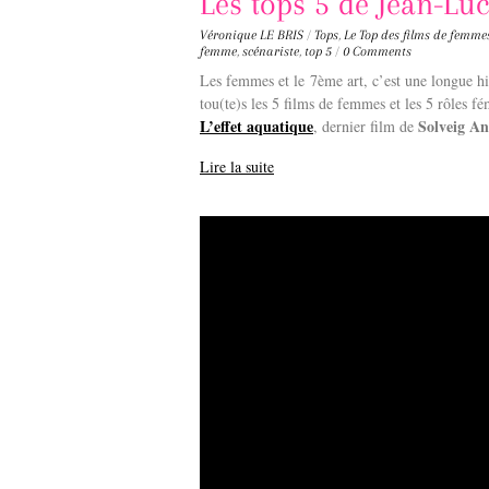
Les tops 5 de Jean-Lu
Véronique LE BRIS
/
Tops
,
Le Top des films de femme
femme
,
scénariste
,
top 5
/
0 Comments
Les femmes et le 7ème art, c’est une longue 
tou(te)s les 5 films de femmes et les 5 rôles f
L’effet aquatique
Solveig A
, dernier film de
Lire la suite