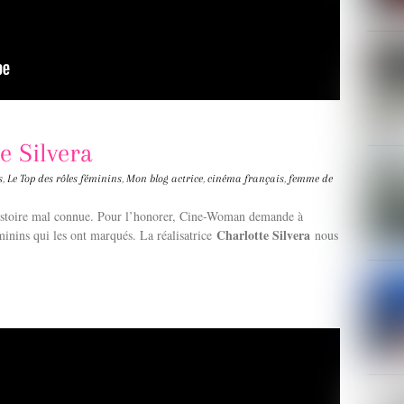
e Silvera
s
,
Le Top des rôles féminins
,
Mon blog
actrice
,
cinéma français
,
femme de
histoire mal connue. Pour l’honorer, Cine-Woman demande à
Charlotte Silvera
éminins qui les ont marqués. La réalisatrice
nous