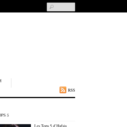
Search
M
RSS
OPS 5
Les Tops 5 d’Hafsia