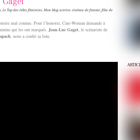
c Gaget
s
,
Le Top des rôles féminins
,
Mon blog
actrice
,
cinéma de femme
,
film de
histoire mal connue. Pour l’honorer, Cine-Woman demande à
Jean-Luc Gaget
éminins qui les ont marqués.
, le scénariste de
nspach
, nous a confié sa liste.
ARTIC