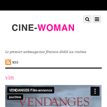
Scroll
down
to
Scroll
Menu
content
down
to
content
Le premier webmagazine féminin dédié au cinéma
RSS
vin