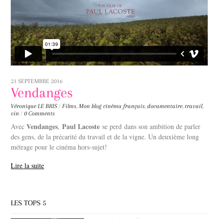
21 SEPTEMBRE 2016
Vendanges
Véronique LE BRIS
/
Films
,
Mon blog
cinéma français
,
documentaire
,
travail
,
vin
/
0 Comments
Vendanges
Paul Lacoste
Avec
,
se perd dans son ambition de parler
des gens, de la précarité du travail et de la vigne. Un deuxième long
métrage pour le cinéma hors-sujet!
Lire la suite
LES TOPS 5