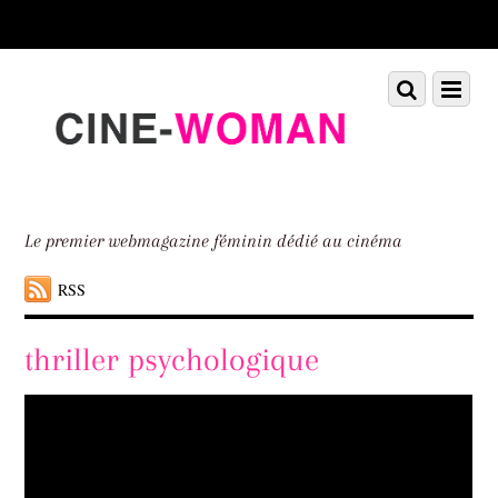
Scroll
down
to
Scroll
Menu
content
down
to
content
Le premier webmagazine féminin dédié au cinéma
RSS
thriller psychologique