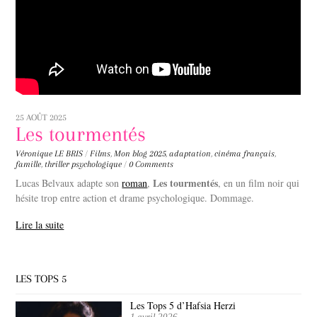
25 AOÛT 2025
Les tourmentés
Véronique LE BRIS
/
Films
,
Mon blog
2025
,
adaptation
,
cinéma français
,
famille
,
thriller psychologique
/
0 Comments
Les tourmentés
Lucas Belvaux adapte son
roman
,
, en un film noir qui
hésite trop entre action et drame psychologique. Dommage.
Lire la suite
LES TOPS 5
Les Tops 5 d’Hafsia Herzi