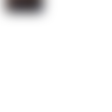
La Gacilly fête les 200 ans de la photo
20 expos pour célébrer les 23 ans du remarquable festival de la Gacilly et les 200
d’un art qu’il honore : la photographie.