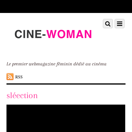
Scroll
down
to
Scroll
Menu
content
down
to
content
Le premier webmagazine féminin dédié au cinéma
RSS
sléection