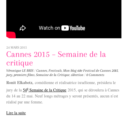
24 MARS 2015
Cannes 2015 – Semaine de la
critique
Véronique LE BRIS
/
Cannes
,
Festivals
,
Mon blog
68e Festival de Cannes 2015
,
jury
,
premiers films
,
Semaine de la Critique
,
sléection
/
0 Comments
Ronit Elkabetz,
comédienne et réalisatrice israélienne, présidera le
e
jury de la
54
Semaine de la Critique
2015, qui se déroulera à Cannes
du 14 au 22 mai. Neuf longs métrages y seront présentés, aucun n’est
réalisé par une femme.
Lire la suite