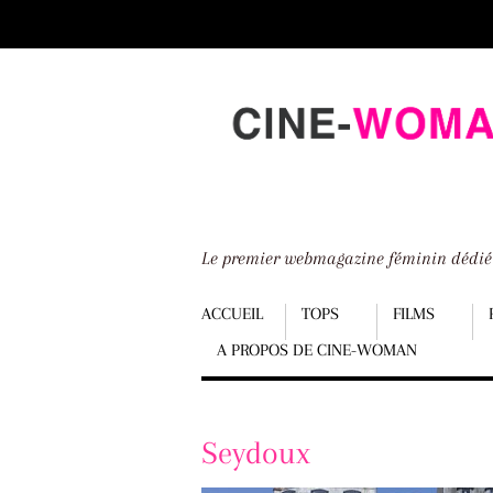
Scroll
down
to
content
Le premier webmagazine féminin dédi
Menu
ACCUEIL
TOPS
FILMS
A PROPOS DE CINE-WOMAN
Scroll
down
to
Seydoux
content