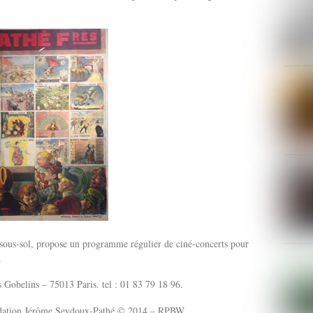
u sous-sol, propose un programme régulier de ciné-concerts pour
.
s Gobelins – 75013 Paris. tel : 01 83 79 18 96.
ndation Jérôme Seydoux-Pathé © 2014 – RPBW