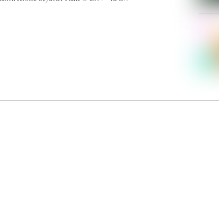
Dolce Vita sur Seine
néma italien Dolce Vita sur Seine met à l’honneur 5 films inédits de réalisatrices contemporaines. E