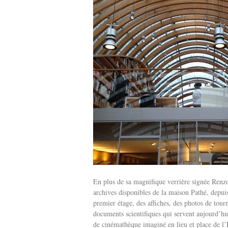
En plus de sa magnifique verrière signée Renzo 
archives disponibles de la maison Pathé, depui
premier étage, des affiches, des photos de tour
documents scientifiques qui servent aujourd’hu
de cinémathèque imaginé en lieu et place de l’