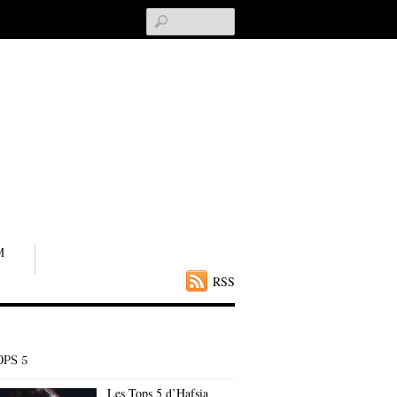
Search
M
RSS
OPS 5
Les Tops 5 d’Hafsia