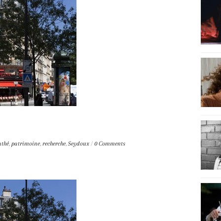
athé
,
patrimoine
,
recherche
,
Seydoux
/
0 Comments