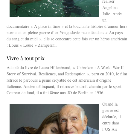
réaliser
Angelina
Jolie. Après
un
documentaire « A place in time » et la touchante histoire d’amour hors
norme et en pleine guerre d’ex-Yougoslavie racontée dans « Au pays
du sang et du miel », elle se concentre cette fois sur un héros américain
: Louis « Louie » Zamperini.
Vivre à tout prix
Adapté du livre de Laura Hillenbrand, » Unbroken : A World War II
Story of Survival, Resilience, and Redemption », paru en 2010, le film
retrace le parcours à peine croyable de cet américain d’origine
italienne. Ancien délinquant, il retrouve le droit chemin par le sport.
Coureur de fond, il a fini 8ème aux JO de Berlin en 1936.
Quand la
guerre est
déclarée, il
entre dans
l’US Air