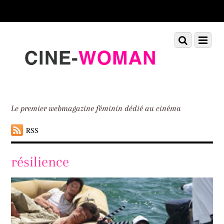
Scroll
down
to
Scroll
Menu
content
down
to
content
Le premier webmagazine féminin dédié au cinéma
RSS
résilience