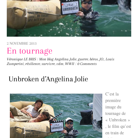
2 NOVEMBRE 2013
En tournage
Véronique LE BRIS
/
Mon blog
Angelina Jolie
,
guerre
,
héros
,
JO.
,
Louis
Zamperini
,
résilience
,
survivre
,
vdm
,
WWII
/
0 Comments
Unbroken d’Angelina Jolie
C’est la
première
image du
tournage de
« Unbroken »
, le film qu’est
en train de