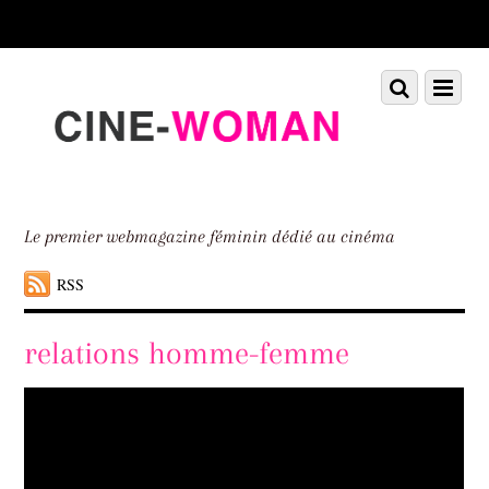
Scroll
down
to
Scroll
Menu
content
down
to
content
Le premier webmagazine féminin dédié au cinéma
RSS
relations homme-femme