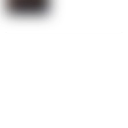
La Gacilly fête les 200 ans de la photo
20 expos pour célébrer les 23 ans du remarquable festival de la Gacilly et les 200
d’un art qu’il honore : la photographie.