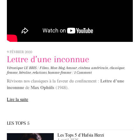
9 FÉVRIER 2020
Lettre d’une inconnue
Véronique LE BRIS
/
Films
,
Mon blog
Amour
,
cinéma américain
,
classique
,
femme
,
héroïne
,
relations homme-femme
/
1 Comment
Lettre d’une
Révisons nos classiques à la faveur du confinement :
inconnue
Max Ophüls
de
(1948).
Lire la suite
LES TOPS 5
Les Tops 5 d’Hafsia Herzi