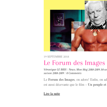
19 SEPTEMBRE 2018
Le Forum des Images 
Véronique LE BRIS
/
News
,
Mon blog
2018-2019
,
30 a
saison 2018-2019
/
0 Comments
Forum des Images
Le
, on adore! Enfin, on a
Un peuple et 
est aussi décevante que le film –
Lire la suite