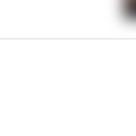
La Gacilly fête les 200 ans de la photo
r célébrer les 23 ans du remarquable festival de la Gacilly et les 200 d’un art qu’il honore : la 