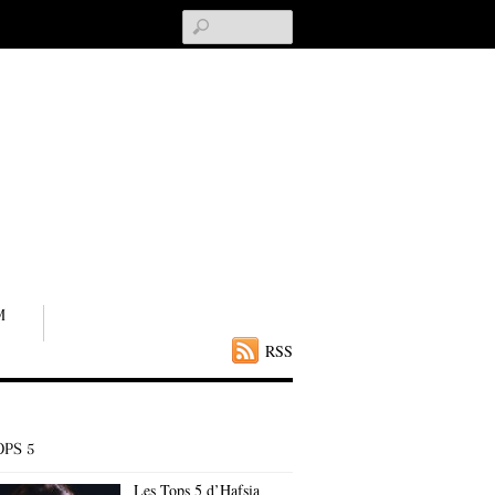
Search
M
RSS
OPS 5
Les Tops 5 d’Hafsia