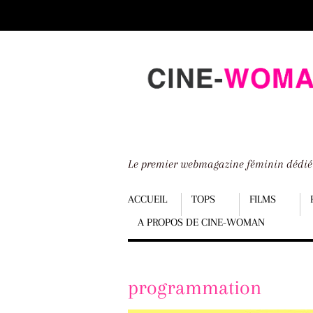
Scroll
down
to
content
Le premier webmagazine féminin dédi
Menu
ACCUEIL
TOPS
FILMS
A PROPOS DE CINE-WOMAN
Scroll
down
to
programmation
content