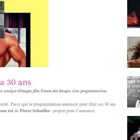
a 30 ans
ns
,
analyse d'images
,
film
,
Forum des Images
,
Lieu
,
programmation
,
dorait. Parce que la programmation annoncée pour fêter ses 30 ans
son roi
Pierre Schoeller
de
– projeté pour l’annoncer.