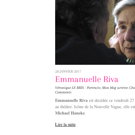
28 JANVIER 2017
Emmanuelle Riva
Véronique LE BRIS
/
Portraits
,
Mon blog
actrice
,
Cés
Comments
Emmanuelle Riva
est décédée ce vendredi 27 
au théâtre. Icône de la Nouvelle Vague, elle es
Michael Haneke
.
Lire la suite