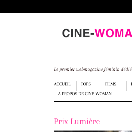
Scroll
down
to
content
Le premier webmagazine féminin dédi
Menu
ACCUEIL
TOPS
FILMS
A PROPOS DE CINE-WOMAN
Scroll
down
to
Prix Lumière
content