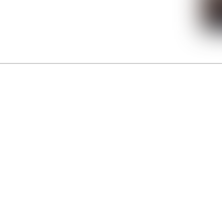
La Gacilly fête les 200 ans de la photo
r célébrer les 23 ans du remarquable festival de la Gacilly et les 200 d’un art qu’il honore : la 