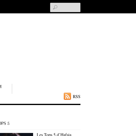
Search
M
RSS
OPS 5
Les Tops 5 d’Hafsia