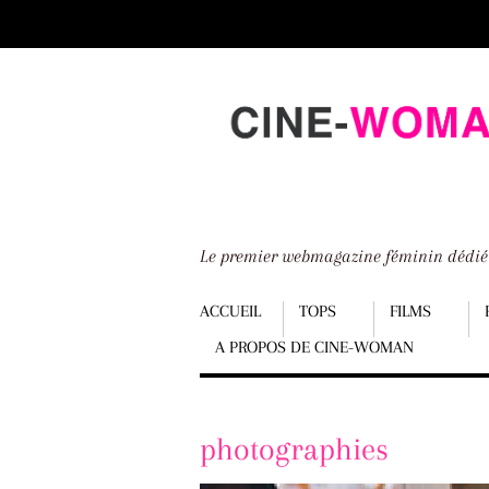
Scroll
down
to
content
Le premier webmagazine féminin dédi
Menu
ACCUEIL
TOPS
FILMS
A PROPOS DE CINE-WOMAN
Scroll
down
to
photographies
content