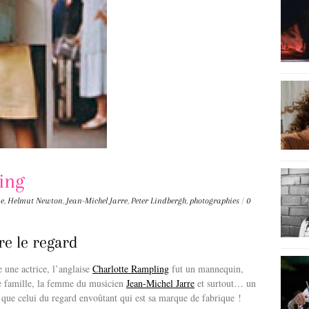
ing
ne
,
Helmut Newton
,
Jean-Michel Jarre
,
Peter Lindbergh
,
photographies
/
0
re le regard
 une actrice, l’anglaise
Charlotte Rampling
fut un mannequin,
e famille, la femme du musicien
Jean-Michel Jarre
et surtout… un
s que celui du regard envoûtant qui est sa marque de fabrique !