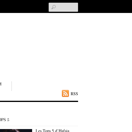
Search
M
RSS
OPS 5
Les Tops 5 d’Hafsia