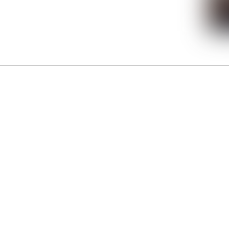
La Gacilly fête les 200 ans de la photo
r célébrer les 23 ans du remarquable festival de la Gacilly et les 200 d’un art qu’il honore : la 