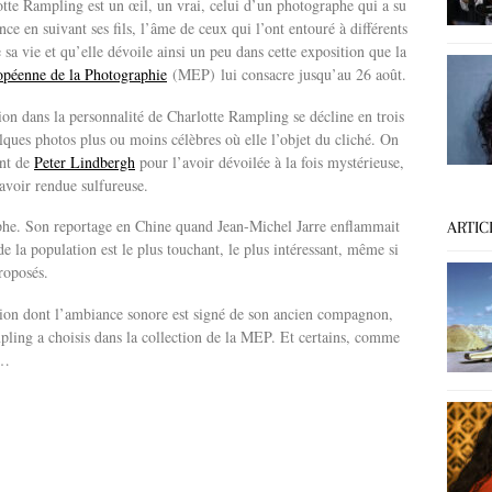
tte Rampling est un œil, un vrai, celui d’un photographe qui a su
ance en suivant ses fils, l’âme de ceux qui l’ont entouré à différents
sa vie et qu’elle dévoile ainsi un peu dans cette exposition que la
péenne de la Photographie
(MEP) lui consacre jusqu’au 26 août.
ion dans la personnalité de Charlotte Rampling se décline en trois
lques photos plus ou moins célèbres où elle l’objet du cliché. On
ent de
Peter Lindbergh
pour l’avoir dévoilée à la fois mystérieuse,
avoir rendue sulfureuse.
phe. Son reportage en Chine quand Jean-Michel Jarre enflammait
ARTIC
de la population est le plus touchant, le plus intéressant, même si
roposés.
sition dont l’ambiance sonore est signé de son ancien compagnon,
mpling a choisis dans la collection de la MEP. Et certains, comme
r…