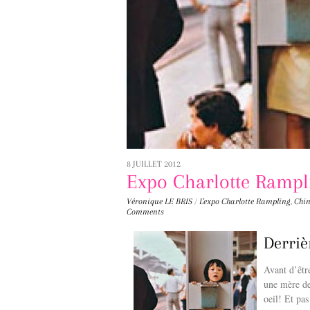
8 JUILLET 2012
Expo Charlotte Rampl
Véronique LE BRIS
/
L'expo
Charlotte Rampling
,
Chi
Comments
Derriè
Avant d’être
une mère d
oeil! Et pa