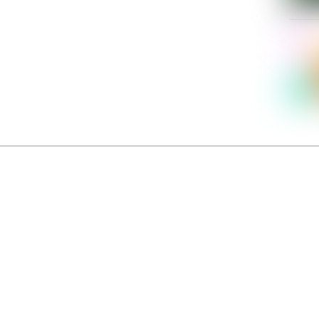
Dolce Vita sur Seine
néma italien Dolce Vita sur Seine met à l’honneur 5 films inédits de réalisatrices contemporaines. E