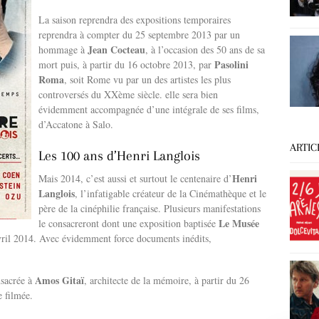
La saison reprendra des expositions temporaires
reprendra à compter du 25 septembre 2013 par un
Jean Cocteau
hommage à
, à l’occasion des 50 ans de sa
Pasolini
mort puis, à partir du 16 octobre 2013, par
Roma
, soit Rome vu par un des artistes les plus
controversés du XXème siècle. elle sera bien
évidemment accompagnée d’une intégrale de ses films,
d’Accatone à Salo.
ARTIC
Les 100 ans d’Henri Langlois
Henri
Mais 2014, c’est aussi et surtout le centenaire d’
Langlois
, l’infatigable créateur de la Cinémathèque et le
père de la cinéphilie française. Plusieurs manifestations
Le Musée
le consacreront dont une exposition baptisée
avril 2014. Avec évidemment force documents inédits,
Amos Gitaï
nsacrée à
, architecte de la mémoire, à partir du 26
e filmée.