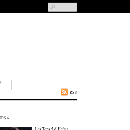
Search
M
RSS
OPS 5
Les Tops 5 d’Hafsia