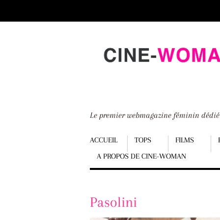
Scroll
down
to
content
Le premier webmagazine féminin dédi
Menu
ACCUEIL
TOPS
FILMS
A PROPOS DE CINE-WOMAN
Scroll
down
to
Pasolini
content