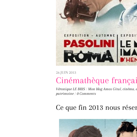
26 JUIN 2013
Cinémathèque frança
Véronique LE BRIS
/
Mon blog
Amos Gitaï
,
cinéma
,
patrimoine
/
0 Comments
Ce que fin 2013 nous rése