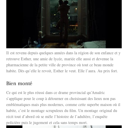
Il est revenu depuis quelques années dans la région de son enfance et y
retrouve Esther, une amie de lycée, mariée elle aussi et devenue la
pharmacienne de la petite ville de province où tout ce beau monde
habite. Dès qu’elle le revoit, Esther le veut. Elle l’aura. Au prix fort.
Bien monté
Ce qui est le plus réussi dans ce drame provincial qu’Amalric
s’applique pour le coup à détourner en choisissant des lieux non pas
emblématiques mais plus modernes, comme cette superbe maison où il
habite, c’est le montage scrupuleux du film. Un montage original du
récit tout d’abord où se mêle l’histoire de l’adultère, l’enquête
policière puis le jugement et cela sans temps mort.