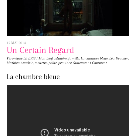
17 MAI 2014
Un Certain Regard
Véronique LE BRIS
/
Mon blog
adultère
,
famille
,
La chambre bleue
,
Léa Drucker
,
Mathieu Amalric
,
meurtre
,
polar
,
province
,
Simenon
/
1 Comment
La chambre bleue