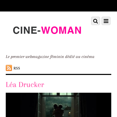
Scroll
down
to
Scroll
Menu
content
down
to
content
Le premier webmagazine féminin dédié au cinéma
RSS
Léa Drucker