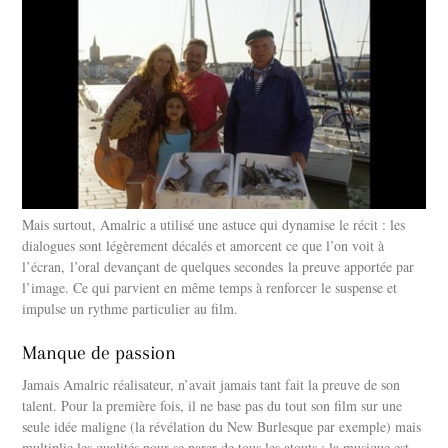
Mais surtout, Amalric a utilisé une astuce qui dynamise le récit : les
dialogues sont légèrement décalés et amorcent ce que l’on voit à
l’écran, l’oral devançant de quelques secondes la preuve apportée par
l’image. Ce qui parvient en même temps à renforcer le suspense et
impulse un rythme particulier au film.
Manque de passion
Jamais Amalric réalisateur, n’avait jamais tant fait la preuve de son
talent. Pour la première fois, il ne base pas du tout son film sur une
seule idée maligne (la révélation du New Burlesque par exemple) mais
multiplie les qualités pour se parer de tous les atouts : la musique est