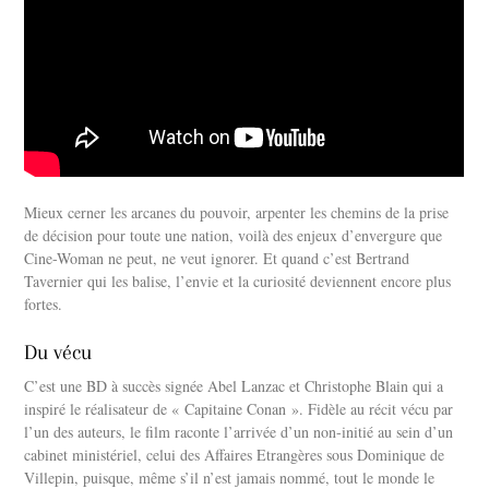
Mieux cerner les arcanes du pouvoir, arpenter les chemins de la prise
de décision pour toute une nation, voilà des enjeux d’envergure que
Cine-Woman ne peut, ne veut ignorer. Et quand c’est Bertrand
Tavernier qui les balise, l’envie et la curiosité deviennent encore plus
fortes.
Du vécu
C’est une BD à succès signée Abel Lanzac et Christophe Blain qui a
inspiré le réalisateur de « Capitaine Conan ». Fidèle au récit vécu par
l’un des auteurs, le film raconte l’arrivée d’un non-initié au sein d’un
cabinet ministériel, celui des Affaires Etrangères sous Dominique de
Villepin, puisque, même s’il n’est jamais nommé, tout le monde le