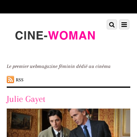
Scroll
down
to
Scroll
Menu
content
down
to
content
Le premier webmagazine féminin dédié au cinéma
RSS
Julie Gayet