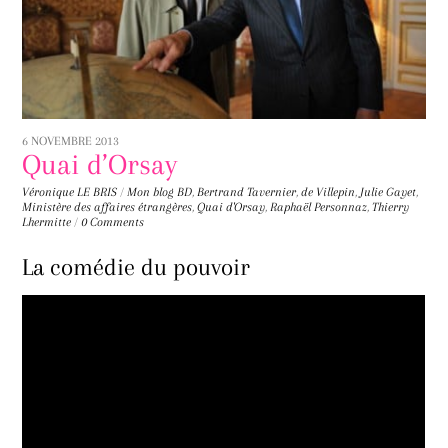
6 NOVEMBRE 2013
Quai d’Orsay
Véronique LE BRIS
/
Mon blog
BD
,
Bertrand Tavernier
,
de Villepin
,
Julie Gayet
,
Ministère des affaires étrangères
,
Quai d'Orsay
,
Raphaël Personnaz
,
Thierry
Lhermitte
/
0 Comments
La comédie du pouvoir