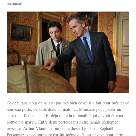
reconnaît.
Ce débutant, dont on ne sait pas très bien ce qu’il a fait pour mériter ce
nouveau poste, déboule donc un matin au Ministère pour passer un
entretien d’embauche. Et déjà toute la rationalité qui devrait être au
pouvoir disparaît. Entre deux portes, sans s’être jamais réellement
présenté, Arthur Vlaminck, un jeune thésard joué par Raphaël
Personnaz, va comprendre par lui-même qu’il est engagé pour écrire