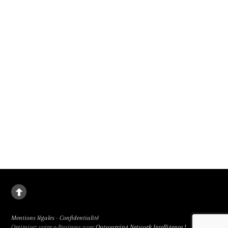
Judith Godrèche adapte sans génie Mémoire de fille d’Annie Ernaux. A Un
Certain Regard au 79e Festival de Cannes et en salle le 30 septembre 2026.
Un malus pour renforcer la parité au cinéma
Le 1er janvier 2027, un malus parité remplacera les bonus des subventions mis
en place en 2019, a annoncé le président du CNC. Parce que la place des femmes
au cinéma rétrograde.
Mentions légales
-
Confidentialité
Optimisez votre e-Business avec
Outsourcing Network Intelligence !