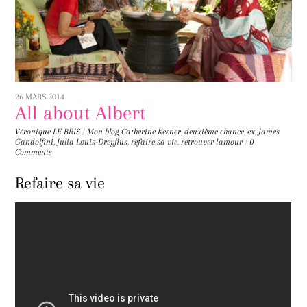
26 MARS 2014
All about Albert
Véronique LE BRIS
/
Mon blog
Catherine Keener
,
deuxième chance
,
ex
,
James
Gandolfini
,
Julia Louis-Dreyfius
,
refaire sa vie
,
retrouver l'amour
/
0
Comments
Refaire sa vie