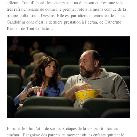
ailleurs. Tout d’abord, les acteurs sont au diapason et c’est une idée
très rafraichissante de donner le premier rôle à la moins connue de la
troupe, Julia Louis-Dreyfus. Elle est parfaitement entourée de James
Gandolfini dont c’est la dernière prestation à l’écran, de Catherine
Keener, de Toni Collette…
Ensuite, le film s’attarde sur deux étapes de la vie peu traitées au
cinéma : l’angoisse des parents au moment où les enfants quittent le