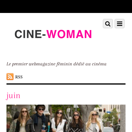
Scroll
down
to
Scroll
Menu
content
down
to
content
Le premier webmagazine féminin dédié au cinéma
RSS
juin