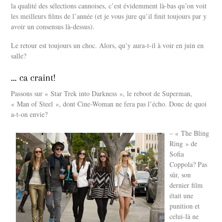
la qualité des sélections cannoises, c’est évidemment là-bas qu’on voit
les meilleurs films de l’année (et je vous jure qu’il finit toujours par y
avoir un consensus là-dessus).
Le retour est toujours un choc. Alors, qu’y aura-t-il à voir en juin en
salle?
… ca craint!
Passons sur « Star Trek into Darkness », le reboot de Superman,
« Man of Steel », dont Cine-Woman ne fera pas l’écho. Donc de quoi
a-t-on envie?
– « The Bling
Ring » de
Sofia
Coppola? Pas
sûr, son
dernier film
était une
punition et
celui-là ne