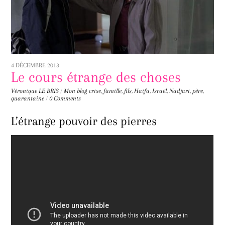
4 DÉCEMBRE 2013
Le cours étrange des choses
Véronique LE BRIS
/
Mon blog
crise
,
famille
,
fils
,
Haifa
,
Israël
,
Nadjari
,
père
,
quarantaine
/
0 Comments
L’étrange pouvoir des pierres