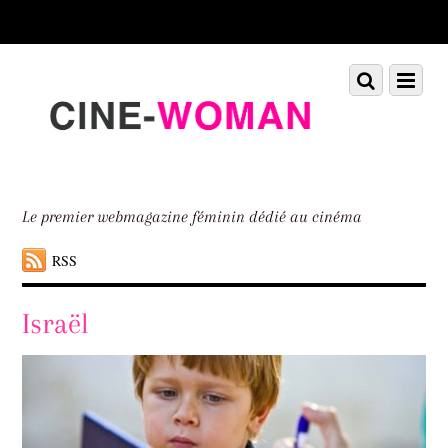
Scroll
down
to
Scroll
Menu
content
down
to
content
Le premier webmagazine féminin dédié au cinéma
RSS
Israël