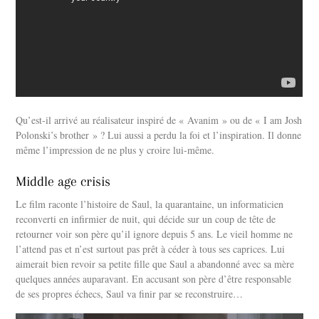
Qu’est-il arrivé au réalisateur inspiré de « Avanim » ou de « I am Josh
Polonski’s brother » ? Lui aussi a perdu la foi et l’inspiration. Il donne
même l’impression de ne plus y croire lui-même.
Middle age crisis
Le film raconte l’histoire de Saul, la quarantaine, un informaticien
reconverti en infirmier de nuit, qui décide sur un coup de tête de
retourner voir son père qu’il ignore depuis 5 ans. Le vieil homme ne
l’attend pas et n’est surtout pas prêt à céder à tous ses caprices. Lui
aimerait bien revoir sa petite fille que Saul a abandonné avec sa mère
quelques années auparavant. En accusant son père d’être responsable
de ses propres échecs, Saul va finir par se reconstruire…