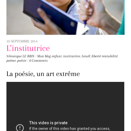
10 SEPTEMBRE 2014
L’institutrice
Véronique LE BRIS
/
Mon blog
enfant
,
institutrice
,
Israël
,
liberté rentabilité
,
poème
,
poésie
/
0 Comments
La poésie, un art extrême