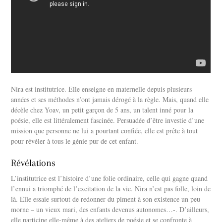
Nira est institutrice. Elle enseigne en maternelle depuis plusieurs
années et ses méthodes n’ont jamais dérogé à la règle. Mais, quand elle
décèle chez Yoav, un petit garçon de 5 ans, un talent inné pour la
poésie, elle est littéralement fascinée. Persuadée d’être investie d’une
mission que personne ne lui a pourtant confiée, elle est prête à tout
pour révéler à tous le génie pur de cet enfant.
Révélations
L’institutrice est l’histoire d’une folie ordinaire, celle qui gagne quand
l’ennui a triomphé de l’excitation de la vie. Nira n’est pas folle, loin de
là. Elle essaie surtout de redonner du piment à son existence un peu
morne – un vieux mari, des enfants devenus autonomes…-. D’ailleurs,
elle participe elle-même à des ateliers de poésie et se confronte à