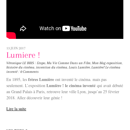
13 JUIN 2017
Lumiere !
Véronique LE BRIS
/
L'expo
,
Ma Vie Comme Dans un Film
,
Mon blog
exposition
,
histoire du cinéma
,
invention du cinéma
,
Louis Lumière
,
Lumière! Le cinéma
inventé
/
0 Comments
frères Lumière
En 1895, les
ont inventé le cinéma. mais pas
L
umière ! le cinéma inventé
seulement. L’exposition
qui avait débuté
au Grand Palais à Paris, retrouve leur ville Lyon, jusqu’au 25 février
2018. Allez découvrir leur génie !
Lire la suite