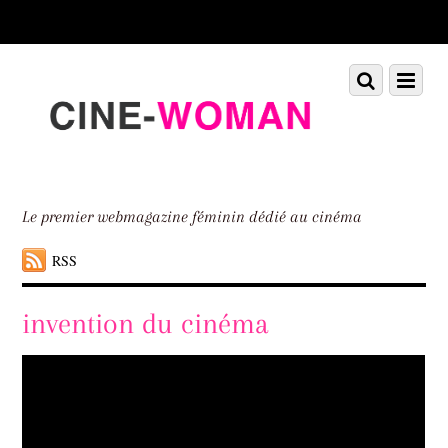
Scroll
down
to
Scroll
Menu
content
down
to
content
Le premier webmagazine féminin dédié au cinéma
RSS
invention du cinéma