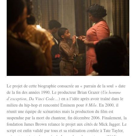
Le projet de cette biographie consacrée au « parrain de la soul » date
de la fin des années 1990. Le producteur Brian Grazer (
Un homme
d’exception
,
Da Vinci Code
…) en a l’idée après avoir traîné dans le
milieu du hip-hop et rencontré Eminem pour
8 Mile
. En 2000, il
réunit une équipe de scénaristes mais la production du film est
suspendue par la mort du chanteur, fin décembre 2006. Finalement, la
fondation James Brown relance le projet aux côtés de Mick Jagger. Le
script est enfin validé par tous et sa réalisation confiée à Tate Taylor,