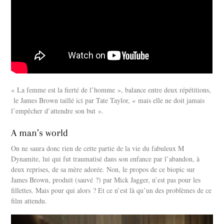
« La femme est la fierté de l’homme », balance entre deux répétitions,
le James Brown taillé ici par Tate Taylor, « mais elle ne doit jamais
l’empêcher d’attendre son but ».
A man’s world
On ne saura donc rien de cette partie de la vie du fabuleux M
Dynamite, lui qui fut traumatisé dans son enfance par l’abandon, à
deux reprises, de sa mère adorée. Non, le propos de ce biopic sur
James Brown, produit (sauvé ?) par Mick Jagger, n’est pas pour les
fillettes. Mais pour qui alors ? Et ce n’est là qu’un des problèmes de ce
film attendu.