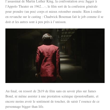
l’assassinat de Martin Luther King, la confrontation avec Jagger à
l’Appolo Theater en 1962…-, le film sort de la confusion générale
pour prendre (un peu) corps et mieux retomber ensuite. Rien à redire
en revanche sur le casting : Chadwick Boseman fait le job comme il se
doit et les autres sont à peu près à l’unisson.
Au final, on ressort de 2h19 de film sans en savoir plus sur James
Bond, ni même assister à une prestation scénique époustouflante, et
encore moins avoir le sentiment de toucher, de saisir l’essence de ce
personnage bigger than life.