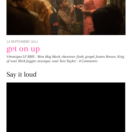
24 SEPTEMBRE 2014
get on up
Véronique LE BRIS
/
Mon blog
black
,
chanteur
,
funk
,
gospel
,
James Brown
,
King
of soul
,
Mick Jagger
,
musique
,
soul
,
Tate Taylor
/
0 Comments
Say it loud