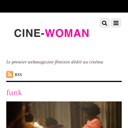
Scroll
down
to
Scroll
Menu
content
down
to
content
Le premier webmagazine féminin dédié au cinéma
RSS
funk