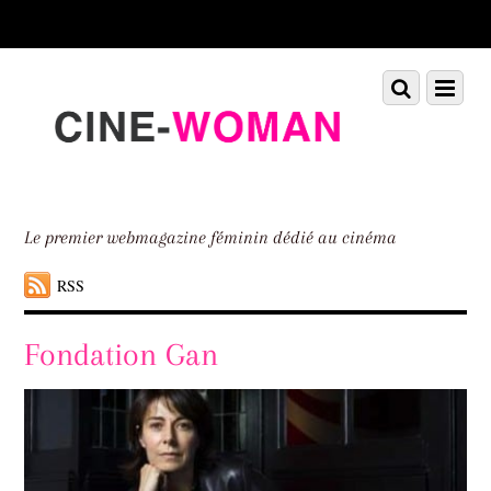
Scroll
down
to
Scroll
Menu
content
down
to
content
Le premier webmagazine féminin dédié au cinéma
RSS
Fondation Gan