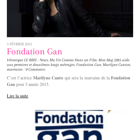
5 FÉVRIER 2015
Fondation Gan
Véronique LE BRIS
/
News
,
Ma Vie Comme Dans un Film
,
Mon blog
2015
,
aide
aux premiers et deuxièmes longs métrages
,
Fondation Gan
,
Marilyne Canton
,
marraine
/
0 Comments
Marilyne Canto
Fondation
C’est l’actrice
qui sera la marraine de la
Gan
pour l’année 2015.
Lire la suite