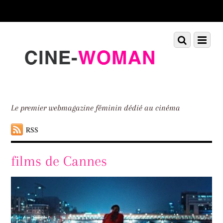
Scroll
down
to
Scroll
Menu
content
down
to
content
Le premier webmagazine féminin dédié au cinéma
RSS
films de Cannes