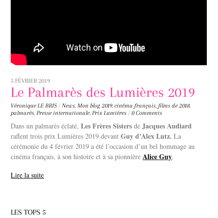
5 FÉVRIER 2019
Le Palmarès des Lumières 2019
Véronique LE BRIS
/
News
,
Mon blog
2019
,
cinéma français
,
films de 2018
,
palmarès
,
Presse internationale
,
Prix Lumières
/
0 Comments
Les Frères Sisters
Jacques Audiard
Dans un palmarès éclaté,
de
Guy d’Alex Lutz.
raflent trois prix Lumières 2019 devant
La
cérémonie du 4 février 2019 a été l’occasion d’un bel hommage au
Alice Guy
cinéma français, à son histoire et à sa pionnière
.
Lire la suite
LES TOPS 5