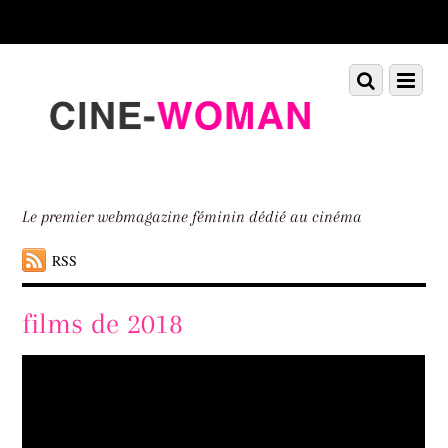
Scroll
down
to
Scroll
Menu
content
down
to
content
Le premier webmagazine féminin dédié au cinéma
RSS
films de 2018