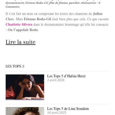
documentaire
,
Etienne Roda-Gil
,
film de femme
,
parolier
,
réalisatrice
/
0
Comments
Julien
Il s’est fait un nom en composant les textes des chansons de
Clerc
Etienne Roda-Gil
. Mais
était bien plus que cela. Ce que raconte
Charlotte Silvera
dans le documentaire hommage qu’elle lui consacre
On l’appelait Roda
:
.
Lire la suite
LES TOPS 5
Les Tops 5 d’Hafsia Herzi
1 avril 2026
Les Tops 5 de Lina Soualem
16 avril 2025