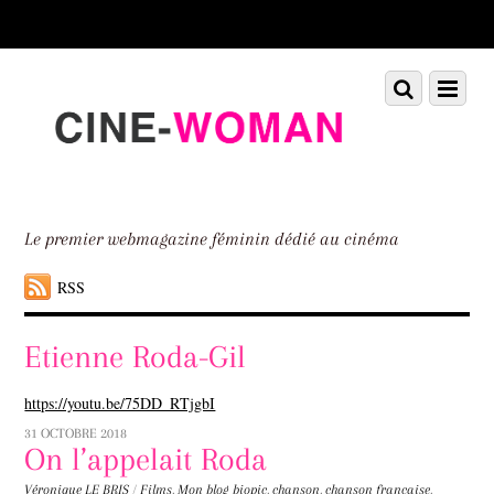
Scroll
down
to
Scroll
Menu
content
down
to
content
Le premier webmagazine féminin dédié au cinéma
RSS
Etienne Roda-Gil
https://youtu.be/75DD_RTjgbI
31 OCTOBRE 2018
On l’appelait Roda
Véronique LE BRIS
/
Films
,
Mon blog
biopic
,
chanson
,
chanson française
,