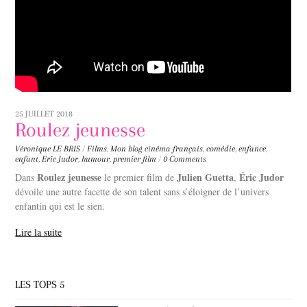
25 JUILLET 2018
Roulez jeunesse
Véronique LE BRIS
/
Films
,
Mon blog
cinéma français
,
comédie
,
enfance
,
enfant
,
Eric Judor
,
humour
,
premier film
/
0 Comments
Roulez jeunesse
Julien Guetta
Éric Judor
Dans
le premier film de
,
dévoile une autre facette de son talent sans s’éloigner de l’univers
enfantin qui est le sien.
Lire la suite
LES TOPS 5