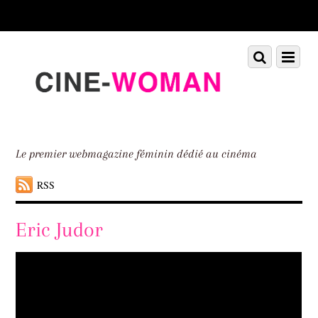
Scroll
down
to
Scroll
Menu
content
down
to
content
Le premier webmagazine féminin dédié au cinéma
RSS
Eric Judor