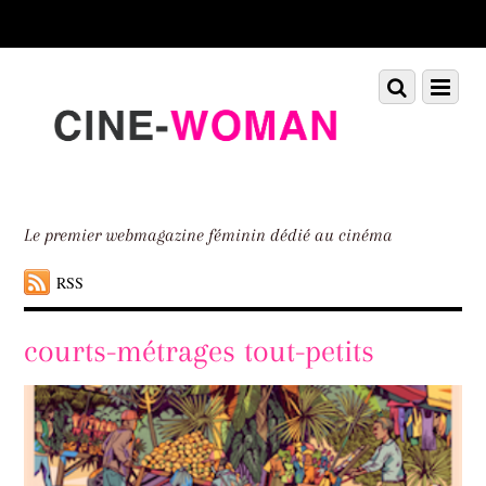
Scroll
down
to
Scroll
Menu
content
down
to
content
Le premier webmagazine féminin dédié au cinéma
RSS
courts-métrages tout-petits