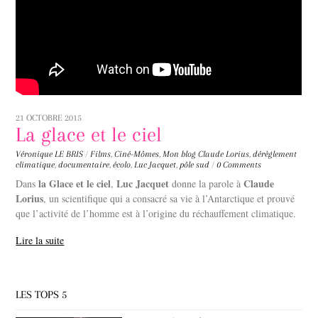
21 OCTOBRE 2015
La glace et le ciel
Véronique LE BRIS
/
Films
,
Ciné-Mômes
,
Mon blog
Claude Lorius
,
dérèglement
climatique
,
documentaire
,
écolo
,
Luc Jacquet
,
pôle sud
/
0 Comments
la Glace et le ciel
Luc Jacquet
Claude
Dans
,
donne la parole à
Lorius
, un scientifique qui a consacré sa vie à l’Antarctique et prouvé
que l’activité de l’homme est à l’origine du réchauffement climatique.
Lire la suite
LES TOPS 5