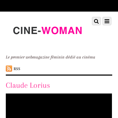
Scroll
down
to
Scroll
Menu
content
down
to
content
Le premier webmagazine féminin dédié au cinéma
RSS
Claude Lorius