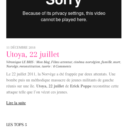
11 DÉCEMBRE 2018
Utoya, 22 juillet
Véronique LE BRIS
/
Mon blog
,
Films
attentat
,
cinéma norvégien
,
famille
,
mort
,
Norvège
,
reconstitution
,
tuerie
/
0 Comments
Le 22 juillet 2011, la Norvège a été frappée par deux attentats. Une
bombe puis un méthodique massacre de jeunes militants de gauche
Utoya, 22 juillet
Erick Poppe
réunis sur une île.
de
reconstitue cette
attaque telle que l’on vécut ces jeunes.
Lire la suite
LES TOPS 5