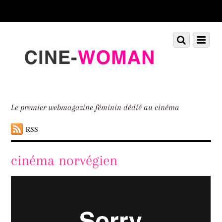
Scroll
down
to
Scroll
Menu
content
down
to
content
Le premier webmagazine féminin dédié au cinéma
RSS
cinéma norvégien