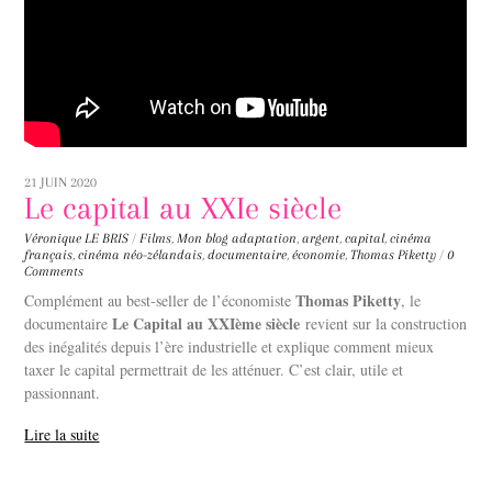
21 JUIN 2020
Le capital au XXIe siècle
Véronique LE BRIS
/
Films
,
Mon blog
adaptation
,
argent
,
capital
,
cinéma
français
,
cinéma néo-zélandais
,
documentaire
,
économie
,
Thomas Piketty
/
0
Comments
Thomas Piketty
Complément au best-seller de l’économiste
, le
Le Capital au XXIème siècle
documentaire
revient sur la construction
des inégalités depuis l’ère industrielle et explique comment mieux
taxer le capital permettrait de les atténuer. C’est clair, utile et
passionnant.
Lire la suite