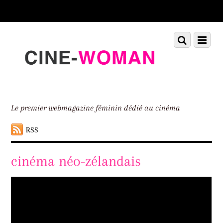
Scroll
down
to
Scroll
Menu
content
down
to
content
Le premier webmagazine féminin dédié au cinéma
RSS
cinéma néo-zélandais